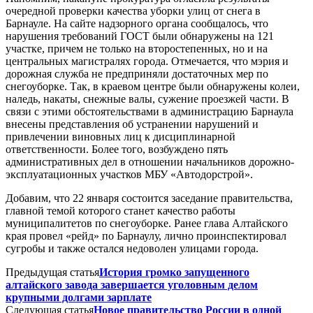
очередной проверки качества уборки улиц от снега в
Барнауле. На сайте надзорного органа сообщалось, что
нарушения требований ГОСТ были обнаружены на 121
участке, причем не только на второстепенных, но и на
центральных магистралях города. Отмечается, что мэрия и
дорожная служба не предприняли достаточных мер по
снегоуборке. Так, в краевом центре были обнаружены колеи,
наледь, накаты, снежные валы, сужение проезжей части. В
связи с этими обстоятельствами в администрацию Барнаула
внесены представления об устранении нарушений и
привлечении виновных лиц к дисциплинарной
ответственности. Более того, возбуждено пять
административных дел в отношении начальников дорожно-
эксплуатационных участков МБУ «Автодорстрой».
Добавим, что 22 января состоится заседание правительства,
главной темой которого станет качество работы
муниципалитетов по снегоуборке. Ранее глава Алтайского
края провел «рейд» по Барнаулу, лично проинспектировал
сугробы и также остался недоволен улицами города.
Предыдущая статья
История громко запущенного
алтайского завода завершается уголовным делом
крупными долгами зарплате
Следующая статья
Новое правительство России в одной