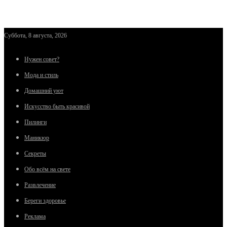
Суббота, 8 августа, 2026
Нужен совет?
Мода и стиль
Домашний уют
Искусство быть красивой
Пилинги
Маникюр
Секреты
Обо всём на свете
Развлечение
Береги здоровье
Реклама