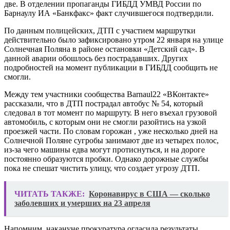
две. В отделении пропаганды ГИБДД УМВД России по
Барнаулу ИА «Банкфакс» факт случившегося подтвердили.
По данным полицейских, ДТП с участием маршрутки
действительно было зафиксировано утром 22 января на улице
Солнечная Поляна в районе остановки «Детский сад». В
данной аварии обошлось без пострадавших. Других
подробностей на момент публикации в ГИБДД сообщить не
смогли.
Между тем участники сообщества Barnaul22 «ВКонтакте»
рассказали, что в ДТП пострадал автобус № 54, который
следовал в тот момент по маршруту. В него въехал грузовой
автомобиль, с которым они не смогли разойтись на узкой
проезжей части. По словам горожан , уже несколько дней на
Солнечной Поляне сугробы занимают две из четырех полос,
из-за чего машины едва могут протиснуться, и на дороге
постоянно образуются пробки. Однако дорожные службы
пока не спешат чистить улицу, что создает угрозу ДТП.
ЧИТАТЬ ТАКЖЕ:
Коронавирус в США — сколько
заболевших и умерших на 23 апреля
Напомним, накануне прокуратура огласила результаты