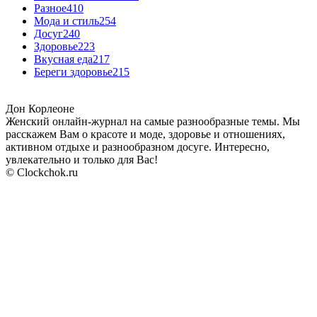
Разное
410
Мода и стиль
254
Досуг
240
Здоровье
223
Вкусная еда
217
Береги здоровье
215
Дон Корлеоне
Женский онлайн-журнал на самые разнообразные темы. Мы
расскажем Вам о красоте и моде, здоровье и отношениях,
активном отдыхе и разнообразном досуге. Интересно,
увлекательно и только для Вас!
© Clockchok.ru