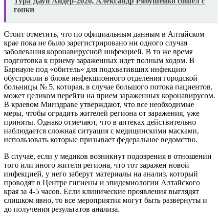
Тура Даун Андер-2020, Александр Рябушенко сошёл с
гонки
Стоит отметить, что по официальным данным в Алтайском
крае пока не было зарегистрировано ни одного случая
заболевания коронавирусной инфекцией. В то же время
подготовка к приему зараженных идет полным ходом. В
Барнауле под «обитель» для подхвативших инфекцию
обустроили в блоке инфекционного отделения городской
больницы № 5, которая, в случае большого потока пациентов,
может целиком перейти на прием зараженных коронавирусом.
В краевом Минздраве утверждают, что все необходимые
меры, чтобы оградить жителей региона от заражения, уже
приняты. Однако отмечают, что в аптеках действительно
наблюдается сложная ситуация с медицинскими масками,
использовать которые призывает федеральное ведомство.
В случае, если у медиков возникнут подозрения в отношении
того или иного жителя региона, что тот заражен новой
инфекцией, у него заберут материалы на анализ, который
проводят в Центре гигиены и эпидемиологии Алтайского
края за 4-5 часов. Если клинические проявления выглядят
слишком явно, то все мероприятия могут быть развернуты и
до получения результатов анализа.