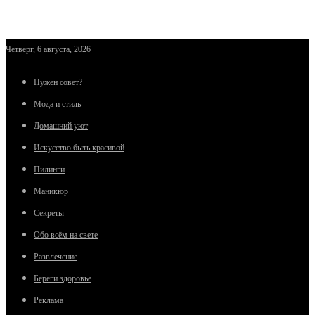
Четверг, 6 августа, 2026
Нужен совет?
Мода и стиль
Домашний уют
Искусство быть красивой
Пилинги
Маникюр
Секреты
Обо всём на свете
Развлечение
Береги здоровье
Реклама