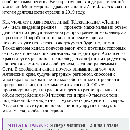
сообщил глава региона Виктор Томенко в ходе расширенной
коллегии Министерства здравоохранения Алтайского края по
итогам деятельности отрасли в 2019 году.
Как уточняет правительственный Telegram-канал «Ленина,
59», цель введения режима — провести максимальный объем
действий по предупреждению распространения коронавируса
в регионе. Подробности о введении режима должны
появиться уже после того, как документ будет подписан.
Также авторы канала подчеркивают, что в крупных торговых
сетях, как и небольших магазинах на территории Алтайского
края и других регионов, не наблюдается дефицита продуктов,
вопреки алармистским сообщениям, распространяемым в
Сети. В сообщении акцентируется внимание на том, что
Алтайский край, будучи аграрным регионом, способен с
многократно покрыть не только собственные потребности в
продовольствии, но и «накормить» соседей. Объемы
производства круп в крае почти десятикратно превышают
объем потребления (434 тысячи тонн при 49 тысячах тонн
потребления), семикратно — муки, четырехкратно — сыров.
Аналогичная ситуация по большинству других продуктов —
мяса, масла, колбас, консервов.
ЧИТАТЬ ТАКЖЕ:
Яспер Филипсен – 2-й на 1 этапе