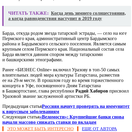
ЧИТАТЬ ТАКЖЕ:
Когда день зимнего солнцестояния,
а когда равноденствия наступит в 2019 году
Барда, откуда родом звезда татарской эстрады, — село на юге
Пермского края, административный центр Бардымского
района и Бардымского сельского поселения. Является самым
крупным селом Пермского края. Национальный состав села
Барда является давним спором между татарскими
и башкирскими этнографами.
Ранее «БИЗНЕС Online» включил Уразову в топ-50 самых
влиятельных людей мира культуры Татарстана, разместив
ее на 29-м месте. В прошлом году во время торжественного
концерта в Уфе, посвященного Дням Татарстана
в Башкортостане, глава республики
Радий Хабиров
присвоил
Уразовой звание заслуженной артистки РБ.
Предыдущая статья
Россиян начнут проверять на иммунитет
к вирусным заболеваниям
Следующая статья
«Ведомости»: Крупнейшие банки снова
начали массово снижать ставки по вкладам
ЭТО МОЖЕТ БЫТЬ ИНТЕРЕСНО
ЕЩЕ ОТ АВТОРА