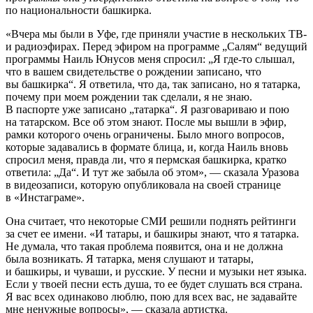
по национальности башкирка.
«Вчера мы были в Уфе, где приняли участие в нескольких ТВ-
и радиоэфирах. Перед эфиром на программе „Салям“ ведущий
программы Наиль Юнусов меня спросил: „Я где-то слышал,
что в вашем свидетельстве о рождении записано, что
вы башкирка“. Я ответила, что да, так записано, но я татарка,
почему при моем рождении так сделали, я не знаю.
В паспорте уже записано „татарка“. Я разговариваю и пою
на татарском. Все об этом знают. После мы вышли в эфир,
рамки которого очень ограничены. Было много вопросов,
которые задавались в формате блица, и, когда Наиль вновь
спросил меня, правда ли, что я пермская башкирка, кратко
ответила: „Да“. И тут же забыла об этом», — сказала Уразова
в видеозаписи, которую опубликовала на своей странице
в «Инстаграме».
Она считает, что некоторые СМИ решили поднять рейтинги
за счет ее имени. «И татары, и башкиры знают, что я татарка.
Не думала, что такая проблема появится, она и не должна
была возникать. Я татарка, меня слушают и татары,
и башкиры, и чуваши, и русские. У песни и музыки нет языка.
Если у твоей песни есть душа, то ее будет слушать вся страна.
Я вас всех одинаково люблю, пою для всех вас, не задавайте
мне ненужные вопросы», — сказала артистка.