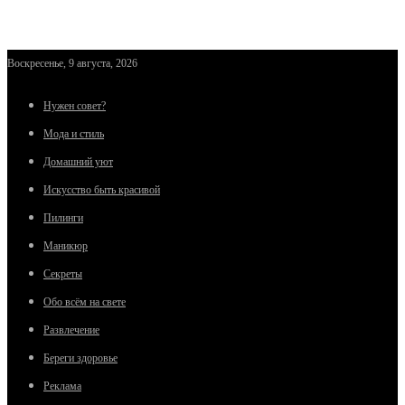
Воскресенье, 9 августа, 2026
Нужен совет?
Мода и стиль
Домашний уют
Искусство быть красивой
Пилинги
Маникюр
Секреты
Обо всём на свете
Развлечение
Береги здоровье
Реклама