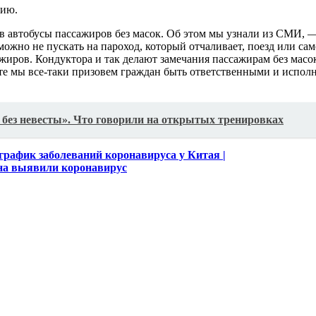
цию.
в автобусы пассажиров без масок. Об этом мы узнали из СМИ, —
можно не пускать на пароход, который отчаливает, поезд или сам
жиров. Кондуктора и так делают замечания пассажирам без масок.
е мы все-таки призовем граждан быть ответственными и исполня
а без невесты». Что говорили на открытых тренировках
рафик заболеваний коронавируса у Китая |
на выявили коронавирус