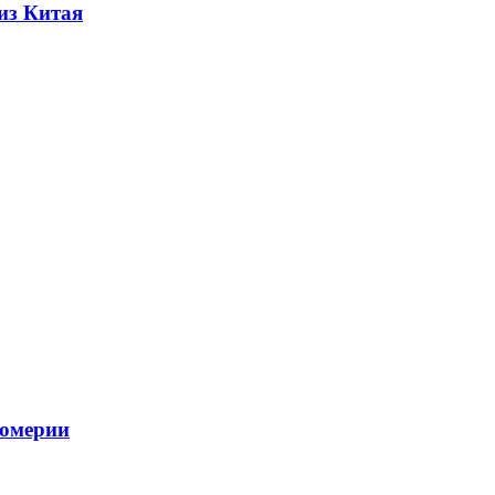
из Китая
фюмерии