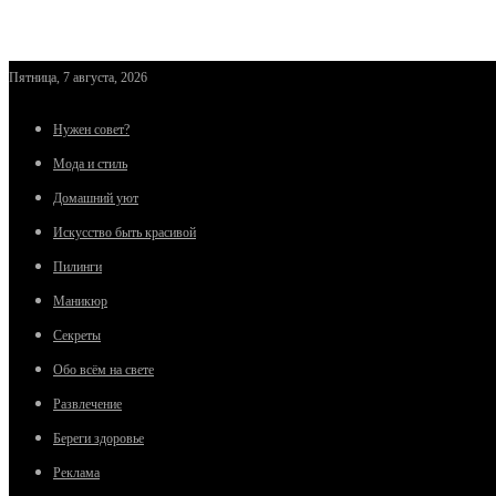
Пятница, 7 августа, 2026
Нужен совет?
Мода и стиль
Домашний уют
Искусство быть красивой
Пилинги
Маникюр
Секреты
Обо всём на свете
Развлечение
Береги здоровье
Реклама