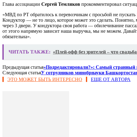
Глава ассоциации
Сергей Темляков
прокомментировал ситуа
«МВД по РТ обратилось к перевозчикам с просьбой не пускать 
Кондуктор — не то лицо, которое может это сделать. Понятно, 
через 3 двери. У кондуктора своя работа — обилечивание пасса
от этого напрямую зависит наша выручка, мы не можем. Давайт
обязательна».
ЧИТАТЬ ТАКЖЕ:
«Плей-офф без зрителей – что свадьб
Предыдущая статья
«Подредактировали?»: Самый странный г
Следующая статья
У сотрудников минобрнауки Башкортоста
ЭТО МОЖЕТ БЫТЬ ИНТЕРЕСНО
ЕЩЕ ОТ АВТОРА