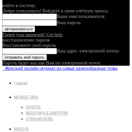
войти в систему
Добро пожаловать! Войдите в свою учётную запись
Ваше имя пользователя
Ваш пароль
Forgot your password? Get help
восстановление пароля
Восстановите свой пароль
Ваш адрес электронной почты
Пароль будет выслан Вам по электронной почте.
Женский онлайн-журнал на самые разнообразные темы
Главная
МОДА&СТИЛЬ
ГАРДЕРОБ
АКСЕССУАРЫ & БИЖУТЕРИЯ
СТИЛЬНАЯ ОБУВЬ
КРАСОТА