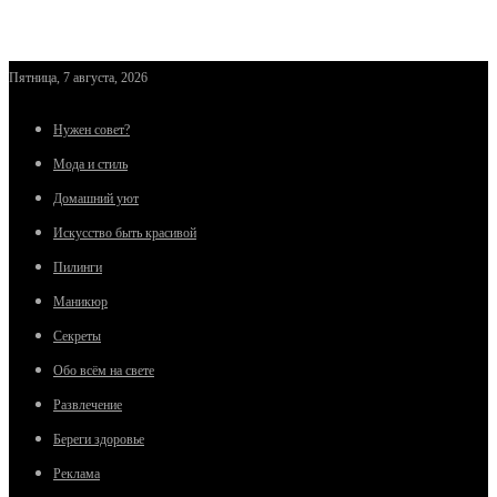
Пятница, 7 августа, 2026
Нужен совет?
Мода и стиль
Домашний уют
Искусство быть красивой
Пилинги
Маникюр
Секреты
Обо всём на свете
Развлечение
Береги здоровье
Реклама