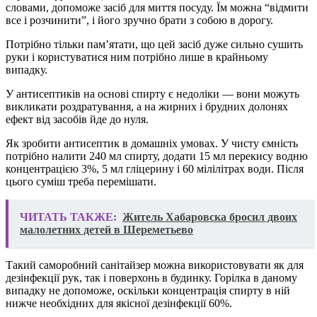
словами, допоможе засіб для миття посуду. Їм можна “відмити
все і розчинити”, і його зручно брати з собою в дорогу.
Потрібно тільки пам’ятати, що цей засіб дуже сильно сушить
руки і користуватися ним потрібно лише в крайньому
випадку.
У антисептиків на основі спирту є недоліки — вони можуть
викликати роздратування, а на жирних і брудних долонях
ефект від засобів йде до нуля.
Як зробити антисептик в домашніх умовах. У чисту ємність
потрібно налити 240 мл спирту, додати 15 мл перекису водню
концентрацією 3%, 5 мл гліцерину і 60 мілілітрах води. Після
цього суміш треба перемішати.
ЧИТАТЬ ТАКЖЕ:
Житель Хабаровска бросил двоих
малолетних детей в Шереметьево
Такий саморобний санітайзер можна використовувати як для
дезінфекції рук, так і поверхонь в будинку. Горілка в даному
випадку не допоможе, оскільки концентрація спирту в ній
нижче необхідних для якісної дезінфекції 60%.