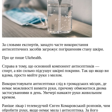
За словами експертів, занадто часте використання
антисептичних засобів загрожує погіршенням стану шкіри.
Про це пише Ukrhealth.
Справа в тому, що основний компонент антисептиків —
спирт, а він сильно підсушує шкірні покриви. Так що якщо ви
вдома, просто мийте руки з милом.
Використовувати антисептики слід в громадських місцях, де
немає можливості вимити руки, причому обмежитися двома
застосуваннями в день. Увечері намажте руки живильним
кремом.
Раніше лікар і телеведучий Євген Комаровський розповів, чим
обробити руки, якщо немає мила і антисептика. За його