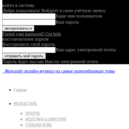
войти в систему
Добро пожаловать! Войдите в свою учётную запись
Ваше имя пользователя
Ваш пароль
Forgot your password? Get help
восстановление пароля
Восстановите свой пароль
Ваш адрес электронной почты
Пароль будет выслан Вам по электронной почте.
Женский онлайн-журнал на самые разнообразные темы
Главная
МОДА&СТИЛЬ
ГАРДЕРОБ
АКСЕССУАРЫ & БИЖУТЕРИЯ
СТИЛЬНАЯ ОБУВЬ