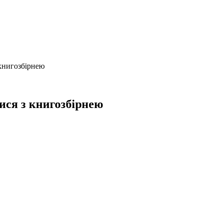
книгозбірнею
ся з книгозбірнею