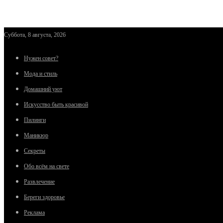
Суббота, 8 августа, 2026
Нужен совет?
Мода и стиль
Домашний уют
Искусство быть красивой
Пилинги
Маникюр
Секреты
Обо всём на свете
Развлечение
Береги здоровье
Реклама