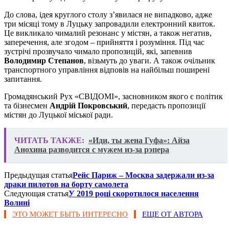
До слова, ідея круглого столу з’явилася не випадково, адже
три місяці тому в Луцьку запровадили електронний квиток.
Це викликало чималий резонанс у містян, а також негатив,
заперечення, але згодом – прийняття і розуміння. Під час
зустрічі прозвучало чимало пропозицій, які, запевнив
Володимир Степанов
, візьмуть до уваги. А також очільник
транспортного управління відповів на найбільш поширені
запитання.
Громадянський Рух «СВІДОМІ», засновником якого є політик
та бізнесмен
Андрій Покровський
, передасть пропозиції
містян до Луцької міської ради.
ЧИТАТЬ ТАКЖЕ:
«Иди, ты жена Гуфа»: Айза
Анохина разводится с мужем из-за рэпера
Предыдущая статья
Рейс Париж – Москва задержали из-за
драки пилотов на борту самолета
Следующая статья
У 2019 році скоротилося населення
Волині
ЭТО МОЖЕТ БЫТЬ ИНТЕРЕСНО
ЕЩЕ ОТ АВТОРА