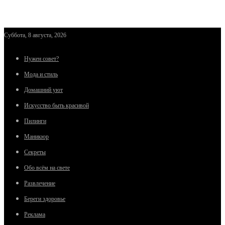
Суббота, 8 августа, 2026
Нужен совет?
Мода и стиль
Домашний уют
Искусство быть красивой
Пилинги
Маникюр
Секреты
Обо всём на свете
Развлечение
Береги здоровье
Реклама