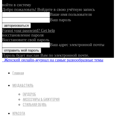
войти в систему
Добро пожаловать! Войдите в свою учётную запись
Ваше имя пользователя
Ваш пароль
Forgot your password? Get help
восстановление пароля
Восстановите свой пароль
Ваш адрес электронной почты
Пароль будет выслан Вам по электронной почте.
Женский онлайн-журнал на самые разнообразные темы
Главная
МОДА&СТИЛЬ
ГАРДЕРОБ
АКСЕССУАРЫ & БИЖУТЕРИЯ
СТИЛЬНАЯ ОБУВЬ
КРАСОТА