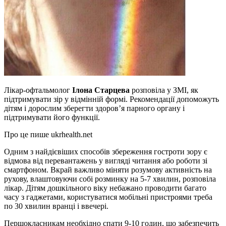
Лікар-офтальмолог
Ілона Старцева
розповіла у ЗМІ, як
підтримувати зір у відмінній формі. Рекомендації допоможуть
дітям і дорослим зберегти здоров’я парного органу і
підтримувати його функції.
Про це пише ukrhealth.net
Одним з найдієвіших способів збереження гостроти зору є
відмова від перевантажень у вигляді читання або роботи зі
смартфоном. Вкрай важливо міняти розумову активність на
рухову, влаштовуючи собі розминку на 5-7 хвилин, розповіла
лікар. Дітям дошкільного віку небажано проводити багато
часу з гаджетами, користуватися мобільні пристроями треба
по 30 хвилин вранці і ввечері.
Першокласникам необхідно спати 9-10 годин, що забезпечить