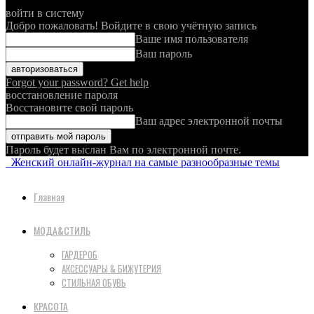
войти в систему
Добро пожаловать! Войдите в свою учётную запись
Ваше имя пользователя
Ваш пароль
Forgot your password? Get help
восстановление пароля
Восстановите свой пароль
Ваш адрес электронной почты
Пароль будет выслан Вам по электронной почте.
Женский онлайн-журнал на самые разнообразные темы
Главная
МОДА&СТИЛЬ
ГАРДЕРОБ
АКСЕССУАРЫ & БИЖУТЕРИЯ
СТИЛЬНАЯ ОБУВЬ
КРАСОТА