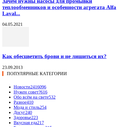
Зачем нужны насосы для промывки
теплообменников и особенности агрегата Alfa
Laval...
04.05.2021
Как обесцветить брови и не лишиться их?
23.09.2013
ПОПУЛЯРНЫЕ КАТЕГОРИИ
Новости24
16096
Нужен совет?
616
Обо всём на свете
532
Разное
410
Мода и стиль
254
Досуг
240
Здоровье
223
Вкусная еда
217