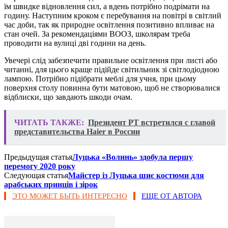
їм швидке відновлення сил, а вдень потрібно подрімати на
годину. Наступним кроком є перебування на повітрі в світлий
час доби, так як природне освітлення позитивно впливає на
стан очей. За рекомендаціями ВООЗ, школярам треба
проводити на вулиці дві години на день.
Увечері слід забезпечити правильне освітлення при листі або
читанні, для цього краще підійде світильник зі світлодіодною
лампою. Потрібно підібрати меблі для учня, при цьому
поверхня столу повинна бути матовою, щоб не створювалися
відблиски, що завдають шкоди очам.
ЧИТАТЬ ТАКЖЕ:
Президент РТ встретился с главой
представительства Haier в России
Предыдущая статья
Луцька «Волинь» здобула першу
перемогу 2020 року
Следующая статья
Майстер із Луцька шиє костюми для
арабських принців і зірок
ЭТО МОЖЕТ БЫТЬ ИНТЕРЕСНО
ЕЩЕ ОТ АВТОРА