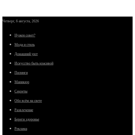
Четверг, 6 августа, 2026
Нужен совет?
Мода и стиль
Домашний уют
Искусство быть красивой
Пилинги
Маникюр
Секреты
Обо всём на свете
Развлечение
Береги здоровье
Реклама