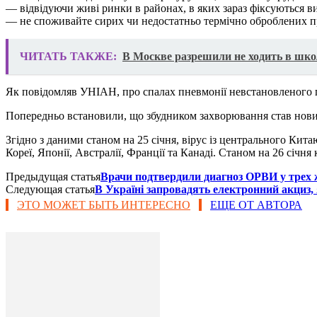
— відвідуючи живі ринки в районах, в яких зараз фіксуються в
— не споживайте сирих чи недостатньо термічно оброблених пр
ЧИТАТЬ ТАКЖЕ:
В Москве разрешили не ходить в шко
Як повідомляв УНІАН, про спалах пневмонії невстановленого п
Попередньо встановили, що збудником захворювання став новий 
Згідно з даними станом на 25 січня, вірус із центрального Ки
Кореї, Японії, Австралії, Франції та Канаді. Станом на 26 січня 
Предыдущая статья
Врачи подтвердили диагноз ОРВИ у трех 
Следующая статья
В Україні запровадять електронний акциз
ЭТО МОЖЕТ БЫТЬ ИНТЕРЕСНО
ЕЩЕ ОТ АВТОРА