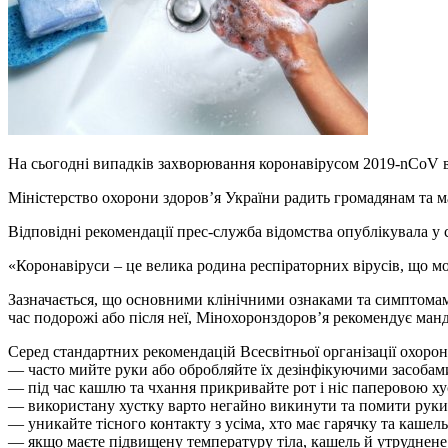
На сьогодні випадків захворювання коронавірусом 2019-nCoV в У
Міністерство охорони здоров’я України радить громадянам та 
Відповідні рекомендації прес-служба відомства опублікувала у с
«Коронавіруси – це велика родина респіраторних вірусів, що м
Зазначається, що основними клінічними ознаками та симптомами
час подорожі або після неї, Мінохоронздоров’я рекомендує манд
Серед стандартних рекомендацій Всесвітньої організації охоро
— часто мийте руки або обробляйте їх дезінфікуючими засобам
— під час кашлю та чхання прикривайте рот і ніс паперовою х
— використану хустку варто негайно викинути та помити руки
— уникайте тісного контакту з усіма, хто має гарячку та кашель
— якщо маєте підвищену температуру тіла, кашель й утруднене