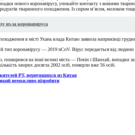
ипадки нового коронавірусу, уникайте контакту з живими тварин
одуктів тваринного походження. Із сирим м’ясом, молоком тощо
лу из-за коронавируса
оходження в місті Ухань влада Китаю заявила наприкінці грудня
тип коронавірусу — 2019 nCoV. Вірус передається від людини до
таю, поширився на інші великі міста — Пекін і Шанхай, випадки 
кількість хворих досягла 2002 осіб, померли вже 56 осіб.
жителей РТ, вернувшихся из Китая
, який неможливо підробити