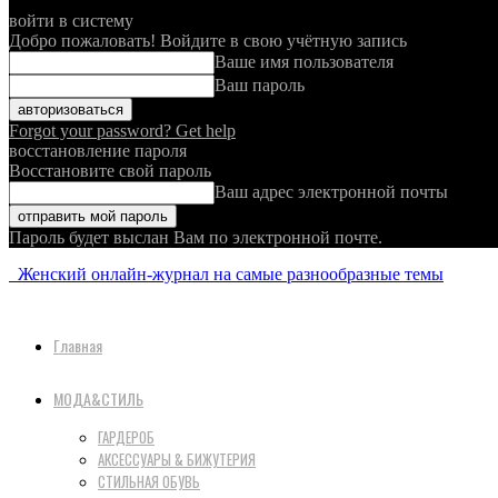
войти в систему
Добро пожаловать! Войдите в свою учётную запись
Ваше имя пользователя
Ваш пароль
Forgot your password? Get help
восстановление пароля
Восстановите свой пароль
Ваш адрес электронной почты
Пароль будет выслан Вам по электронной почте.
Женский онлайн-журнал на самые разнообразные темы
Главная
МОДА&СТИЛЬ
ГАРДЕРОБ
АКСЕССУАРЫ & БИЖУТЕРИЯ
СТИЛЬНАЯ ОБУВЬ