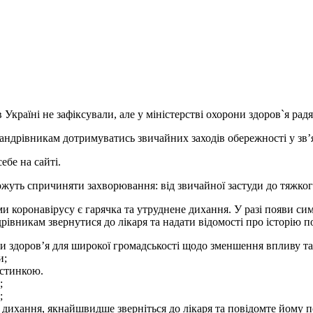
країні не зафіксували, але у міністерстві охорони здоров`я радя
мандрівникам дотримуватись звичайних заходів обережності у зв
ебе на сайті.
ожуть спричиняти захворювання: від звичайної застуди до тяжког
 коронавірусу є гарячка та утруднене дихання. У разі появи сим
рівникам звернутися до лікаря та надати відомості про історію 
ни здоров’я для широкої громадськості щодо зменшення впливу та
и;
устинкою.
;
;
 дихання, якнайшвидше зверніться до лікаря та повідомте йому 