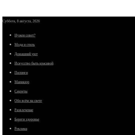
Суббота, 8 августа, 2026
Нужен совет?
Мода и стиль
Домашний уют
Искусство быть красивой
Пилинги
Маникюр
Секреты
Обо всём на свете
Развлечение
Береги здоровье
Реклама