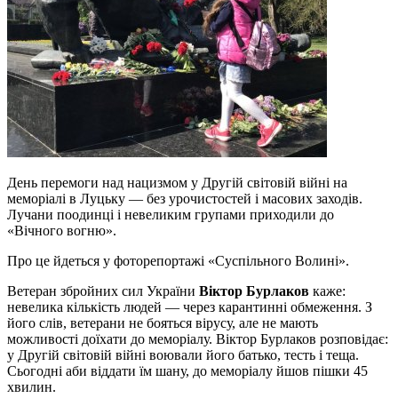
День перемоги над нацизмом у Другій світовій війні на
меморіалі в Луцьку — без урочистостей і масових заходів.
Лучани поодинці і невеликим групами приходили до
«Вічного вогню».
Про це йдеться у фоторепортажі «Суспільного Волині».
Ветеран збройних сил України
Віктор Бурлаков
каже:
невелика кількість людей — через карантинні обмеження. З
його слів, ветерани не бояться вірусу, але не мають
можливості доїхати до меморіалу. Віктор Бурлаков розповідає:
у Другій світовій війні воювали його батько, тесть і теща.
Сьогодні аби віддати їм шану, до меморіалу йшов пішки 45
хвилин.