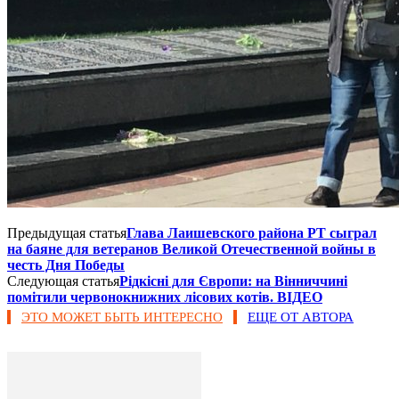
Предыдущая статья
Глава Лаишевского района РТ сыграл
на баяне для ветеранов Великой Отечественной войны в
честь Дня Победы
Следующая статья
Рідкісні для Європи: на Вінниччині
помітили червонокнижних лісових котів. ВІДЕО
ЭТО МОЖЕТ БЫТЬ ИНТЕРЕСНО
ЕЩЕ ОТ АВТОРА