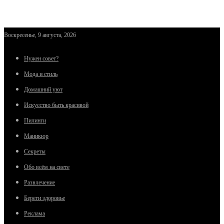
Воскресенье, 9 августа, 2026
Нужен совет?
Мода и стиль
Домашний уют
Искусство быть красивой
Пилинги
Маникюр
Секреты
Обо всём на свете
Развлечение
Береги здоровье
Реклама