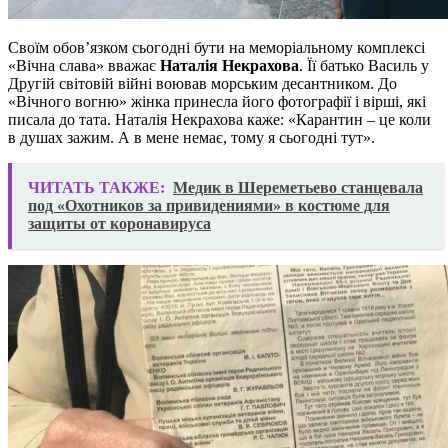
Своїм обов’язком сьогодні бути на меморіальному комплексі
«Вічна слава» вважає
Наталія Некрахова
. Її батько Василь у
Другій світовій війні воював морським десантником. До
«Вічного вогню» жінка принесла його фотографії і вірші, які
писала до тата. Наталія Некрахова каже: «Карантин – це коли
в душах зажим. А в мене немає, тому я сьогодні тут».
ЧИТАТЬ ТАКЖЕ:
Медик в Шереметьево станцевала
под «Охотников за привидениями» в костюме для
защиты от коронавируса