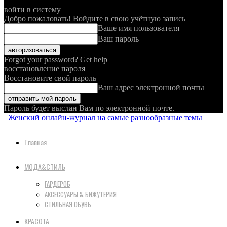
войти в систему
Добро пожаловать! Войдите в свою учётную запись
Ваше имя пользователя
Ваш пароль
Forgot your password? Get help
восстановление пароля
Восстановите свой пароль
Ваш адрес электронной почты
Пароль будет выслан Вам по электронной почте.
Женский онлайн-журнал на самые разнообразные темы
Главная
МОДА&СТИЛЬ
ГАРДЕРОБ
АКСЕССУАРЫ & БИЖУТЕРИЯ
СТИЛЬНАЯ ОБУВЬ
КРАСОТА