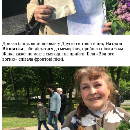
Донька бійця, який воював у Другій світовій війні,
Наталія
Вітовська
, аби дістатися до меморіалу, пройшла пішки 6 км.
Жінка каже: не могла сьогодні не прийти. Біля «Вічного
вогню» співала фронтові пісні.