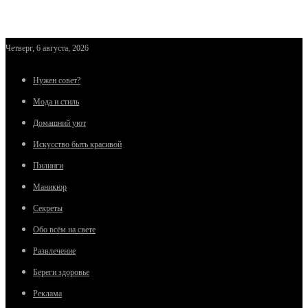
Четверг, 6 августа, 2026
Нужен совет?
Мода и стиль
Домашний уют
Искусство быть красивой
Пилинги
Маникюр
Секреты
Обо всём на свете
Развлечение
Береги здоровье
Реклама