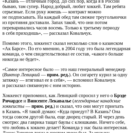
«Казань — отличный город. До сих пор, когда я в России
бываю, там супер. Народ добрый, любит хоккей. Там ребята
серьезные. Если руку жмешь — контракт можно
не подписывать. На каждый обед там свежие треугольнички
из противня доставали. Запах такой, что они потом
переваривались часов восемь. Только к третьему периоду
в себя приходишь», — рассказал Ковальчук.
Помимо этого, хоккеист сказал несколько слов о казанском
«Ак Барсе». По его мнению, в 2004 году это была легендарная
команда, о чем свидетельствовал ее состав, «какого больше
никогда не будет».
«Самое интересное было — это наш генеральный менеджер
(
Виктор Левицкий
—
прим. ред.
). Он сигарету курил за одну
затяжку — втягивал ее в себя», — вспомнил Ковальчук
и рассказал связанную с ним историю.
Хоккеист припомнил, как Левицкий спросил у него о
Брэде
Ричардсе
и
Винсенте Лекавалье
(
легендарные канадские
хоккеисты
—
прим. ред.
) и сказал, что они могут приехать
в Казань. «Я такой думаю: «Куда приедут? В Казань? Она
тогда совсем другой была, еще дворец старый. И через день
смотрю: два гаврика тащат баулы с клюшками. Ничего себе,
что любовь к хоккею делает! Команда у нас была интересная.
Данис Зарипов тогда в шестом звене был. За музыку