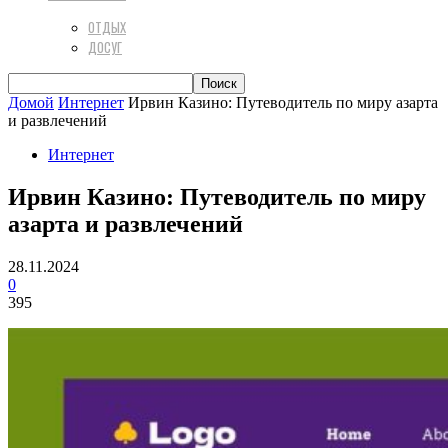
ОТДЫХ
ДОСУГ
Домой
Интернет
Ирвин Казино: Путеводитель по миру азарта
и развлечений
Интернет
Ирвин Казино: Путеводитель по миру
азарта и развлечений
28.11.2024
0
395