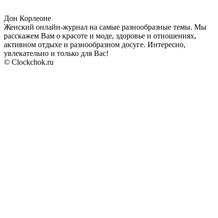
Дон Корлеоне
Женский онлайн-журнал на самые разнообразные темы. Мы
расскажем Вам о красоте и моде, здоровье и отношениях,
активном отдыхе и разнообразном досуге. Интересно,
увлекательно и только для Вас!
© Clockchok.ru