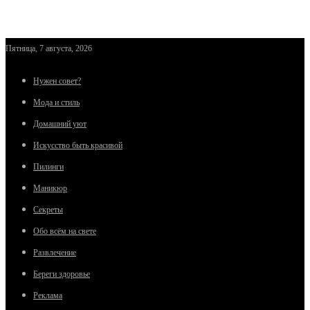
Пятница, 7 августа, 2026
Нужен совет?
Мода и стиль
Домашний уют
Искусство быть красивой
Пилинги
Маникюр
Секреты
Обо всём на свете
Развлечение
Береги здоровье
Реклама