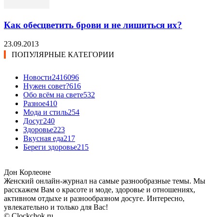
Как обесцветить брови и не лишиться их?
23.09.2013
ПОПУЛЯРНЫЕ КАТЕГОРИИ
Новости24
16096
Нужен совет?
616
Обо всём на свете
532
Разное
410
Мода и стиль
254
Досуг
240
Здоровье
223
Вкусная еда
217
Береги здоровье
215
Дон Корлеоне
Женский онлайн-журнал на самые разнообразные темы. Мы
расскажем Вам о красоте и моде, здоровье и отношениях,
активном отдыхе и разнообразном досуге. Интересно,
увлекательно и только для Вас!
© Clockchok.ru