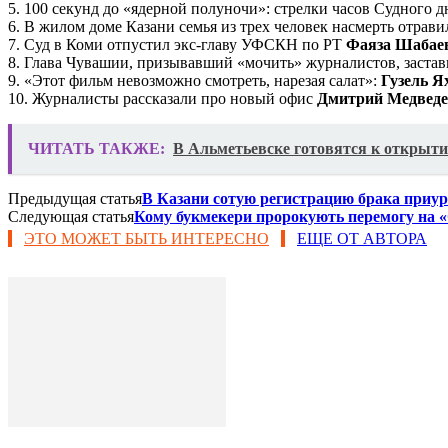
5. 100 секунд до «ядерной полуночи»: стрелки часов Судного д
6. В жилом доме Казани семья из трех человек насмерть отрави
7. Суд в Коми отпустил экс-главу УФСКН по РТ
Фаяза Шабае
8. Глава Чувашии, призывавший «мочить» журналистов, застав
9. «Этот фильм невозможно смотреть, нарезая салат»:
Гузель Я
10. Журналисты рассказали про новый офис
Дмитрий Медведе
ЧИТАТЬ ТАКЖЕ:
В Альметьевске готовятся к открыти
Предыдущая статья
В Казани сотую регистрацию брака приу
Следующая статья
Кому букмекери пророкують перемогу на «
ЭТО МОЖЕТ БЫТЬ ИНТЕРЕСНО
ЕЩЕ ОТ АВТОРА