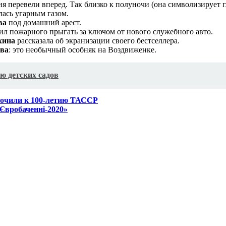
ня перевели вперед. Так близко к полуночи (она символизирует 
лась угарным газом.
ва
под домашний арест.
ил пожарного прыгать за ключом от нового служебного авто.
хина
рассказала об экранизации своего бестселлера.
ва
: это необычный особняк на Воздвиженке.
ю детских садов
рочили к 100-летию ТАССР
Євробаченні-2020»