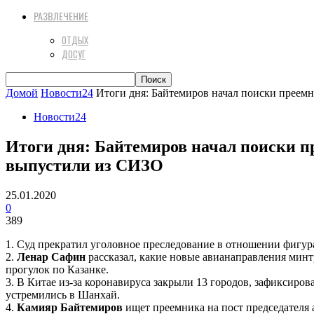
РАЗВЛЕЧЕНИЕ
ОТДЫХ
ДОСУГ
Домой
Новости24
Итоги дня: Байтемиров начал поиски преемник
Новости24
Итоги дня: Байтемиров начал поиски пр
выпустили из СИЗО
25.01.2020
0
389
1. Суд прекратил уголовное преследование в отношении фигура
2.
Ленар Сафин
рассказал, какие новые авианаправления минт
прогулок по Казанке.
3. В Китае из-за коронавируса закрыли 13 городов, зафиксиров
устремились в Шанхай.
4.
Камияр Байтемиров
ищет преемника на пост председателя 