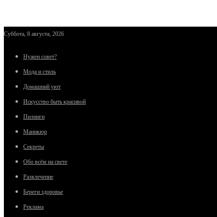
Суббота, 8 августа, 2026
Нужен совет?
Мода и стиль
Домашний уют
Искусство быть красивой
Пилинги
Маникюр
Секреты
Обо всём на свете
Развлечение
Береги здоровье
Реклама