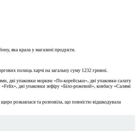
ну, яка крала у магазині продукти.
оргових полиць харчі на загальну суму 1232 гривні.
іями, дві упаковки моркви «По-корейськи», дві упаковки салату
у «Felix», дві упаковки зефіру «Біло-рожевий», ковбасу «Салямі
 щиро розкаялася та розповіла, що повністю відшкодувала