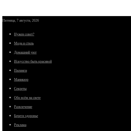
Пятница, 7 августа, 2026
Нужен совет?
Мода и стиль
Домашний уют
Искусство быть красивой
Пилинги
Маникюр
Секреты
Обо всём на свете
Развлечение
Береги здоровье
Реклама