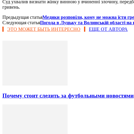
Суд ухвалив визнати жінку винною у вчиненні злочину, передб
гривень.
Предыдущая статья
Медики розповіли, кому не можна їсти гр
Следующая статья
Погода в Луцьку та Волинській області на в
ЭТО МОЖЕТ БЫТЬ ИНТЕРЕСНО
ЕЩЕ ОТ АВТОРА
Почему стоит следить за футбольными новостями