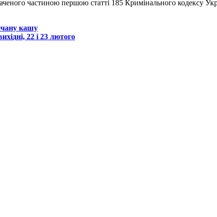
аченого частиною першою статті 185 Кримінального кодексу Укра
ечану кашу
ихідні, 22 і 23 лютого