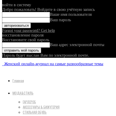
войти в систему
Добро пожаловать! Войдите в свою учётную запись
Ваше имя пользователя
Ваш пароль
Forgot your password? Get help
восстановление пароля
Восстановите свой пароль
Ваш адрес электронной почты
Пароль будет выслан Вам по электронной почте.
Женский онлайн-журнал на самые разнообразные темы
Главная
МОДА&СТИЛЬ
ГАРДЕРОБ
АКСЕССУАРЫ & БИЖУТЕРИЯ
СТИЛЬНАЯ ОБУВЬ