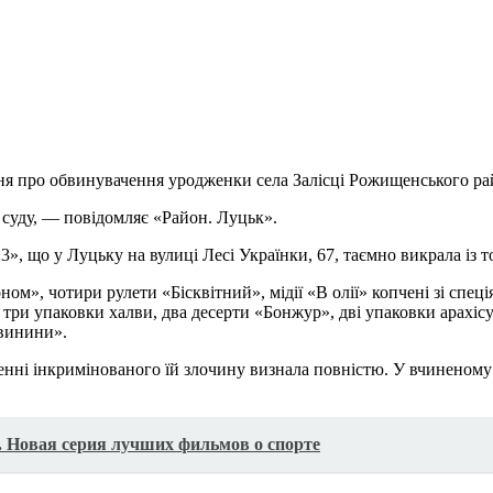
 про обвинувачення уродженки села Залісці Рожищенського райо
 суду, — повідомляє «Район. Луцьк».
, що у Луцьку на вулиці Лесі Українки, 67, таємно викрала із т
ом», чотири рулети «Бісквітний», мідії «В олії» копчені зі спец
, три упаковки халви, два десерти «Бонжур», дві упаковки арахіс
свинини».
енні інкримінованого їй злочину визнала повністю. У вчиненому
. Новая серия лучших фильмов о спорте