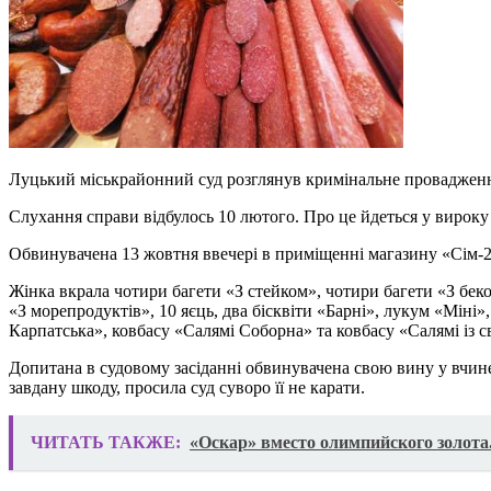
Луцький міськрайонний суд розглянув кримінальне провадження
Слухання справи відбулось 10 лютого. Про це йдеться у вироку
Обвинувачена 13 жовтня ввечері в приміщенні магазину «Сім-23»
Жінка вкрала чотири багети «З стейком», чотири багети «З бекон
«З морепродуктів», 10 яєць, два бісквіти «Барні», лукум «Міні»
Карпатська», ковбасу «Салямі Соборна» та ковбасу «Салямі із 
Допитана в судовому засіданні обвинувачена свою вину у вчин
завдану шкоду, просила суд суворо її не карати.
ЧИТАТЬ ТАКЖЕ:
«Оскар» вместо олимпийского золота