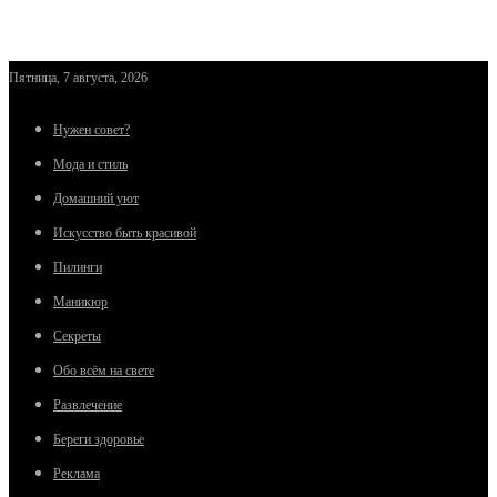
Пятница, 7 августа, 2026
Нужен совет?
Мода и стиль
Домашний уют
Искусство быть красивой
Пилинги
Маникюр
Секреты
Обо всём на свете
Развлечение
Береги здоровье
Реклама