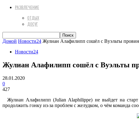
РАЗВЛЕЧЕНИЕ
ОТДЫХ
ДОСУГ
Домой
Новости24
Жулиан Алафилипп сошёл с Вуэльты прови
Новости24
Жулиан Алафилипп сошёл с Вуэльты пр
28.01.2020
0
427
Жулиан Алафилипп (Julian Alaphilippe) не выйдет на стар
продолжить гонку из-за проблем с желудком, о чём команда соо