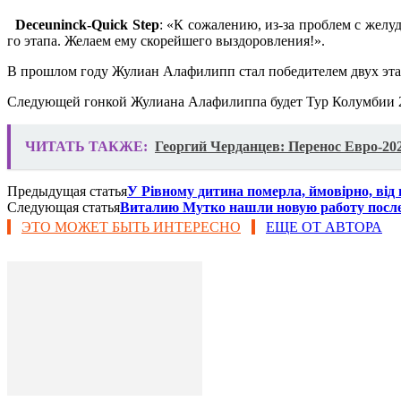
Deceuninck-Quick Step
: «К сожалению, из-за проблем с жел
го этапа. Желаем ему скорейшего выздоровления!».
В прошлом году Жулиан Алафилипп стал победителем двух эта
Следующей гонкой Жулиана Алафилиппа будет Тур Колумбии 2.1
ЧИТАТЬ ТАКЖЕ:
Георгий Черданцев: Перенос Евро-20
Предыдущая статья
У Рівному дитина померла, ймовірно, від
Следующая статья
Виталию Мутко нашли новую работу после 
ЭТО МОЖЕТ БЫТЬ ИНТЕРЕСНО
ЕЩЕ ОТ АВТОРА