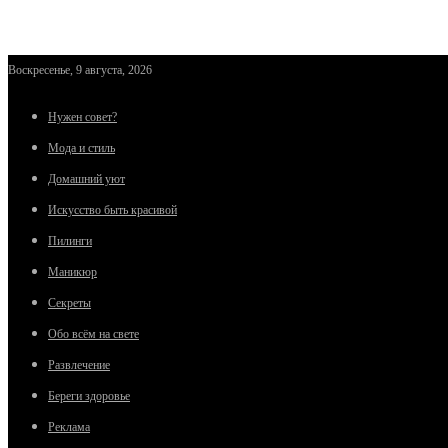
Воскресенье, 9 августа, 2026
Нужен совет?
Мода и стиль
Домашний уют
Искусство быть красивой
Пилинги
Маникюр
Секреты
Обо всём на свете
Развлечение
Береги здоровье
Реклама