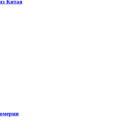
из Китая
фюмерии