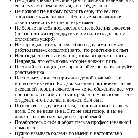
Не организовывайте свое время и жизнь в надежде, что,
если ему есть чем заняться, он не будет пить
Не позволяйте никому говорить себе, что ее / его
зависимость – ваша вина. Ясно и четко возложите
ответственность на плечи наркомана
Не берите на себя последствия употребления алкоголя
(не извиняться перед другими, не платить долги, не
оплачивать ущерб)
Не оправдывайтесь перед собой и другими (семьей,
работодателем, соседями) за то, что родственник пьет
Неправда, что есть ситуации, когда вы должны пить.
Неправда, что есть люди, которые должны пить
Не читайте нотации, не спрашивайте, не шантажируйте
родственника
Не спорьте, когда он приходит домой пьяный. Это
ничего не изменит. Когда алкоголик протрезвеет после
очередной порции алкоголя — четко объясните все, что
произошло в связи с его употреблением алкоголя — что
он делал, что не делал и должен был быть
Поделитесь с другими о том, что происходит в вашем
доме. Это не ваша вина. Это не ваш позор, и вы не
должны оставаться наедине с проблемой
Позаботьтесь о себе и обратитесь за профессиональной
помощью
Нужно называть болезнь по имени и настоятельно