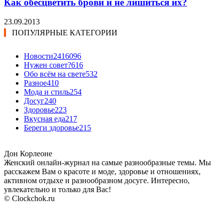
Как обесцветить брови и не лишиться их?
23.09.2013
ПОПУЛЯРНЫЕ КАТЕГОРИИ
Новости24
16096
Нужен совет?
616
Обо всём на свете
532
Разное
410
Мода и стиль
254
Досуг
240
Здоровье
223
Вкусная еда
217
Береги здоровье
215
Дон Корлеоне
Женский онлайн-журнал на самые разнообразные темы. Мы
расскажем Вам о красоте и моде, здоровье и отношениях,
активном отдыхе и разнообразном досуге. Интересно,
увлекательно и только для Вас!
© Clockchok.ru