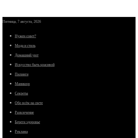
Пятница, 7 августа, 2026
Нужен совет?
Мода и стиль
Домашний уют
Искусство быть красивой
Пилинги
Маникюр
Секреты
Обо всём на свете
Развлечение
Береги здоровье
Реклама