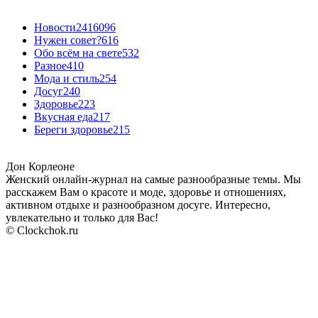
Новости24
16096
Нужен совет?
616
Обо всём на свете
532
Разное
410
Мода и стиль
254
Досуг
240
Здоровье
223
Вкусная еда
217
Береги здоровье
215
Дон Корлеоне
Женский онлайн-журнал на самые разнообразные темы. Мы
расскажем Вам о красоте и моде, здоровье и отношениях,
активном отдыхе и разнообразном досуге. Интересно,
увлекательно и только для Вас!
© Clockchok.ru