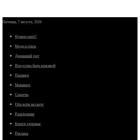
Пятница, 7 августа, 2026
Нужен совет?
Мода и стиль
Домашний уют
Искусство быть красивой
Пилинги
Маникюр
Секреты
Обо всём на свете
Развлечение
Береги здоровье
Реклама