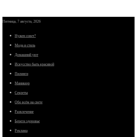
Пятница, 7 августа, 2026
Нужен совет?
Мода и стиль
Домашний уют
Искусство быть красивой
Пилинги
Маникюр
Секреты
Обо всём на свете
Развлечение
Береги здоровье
Реклама