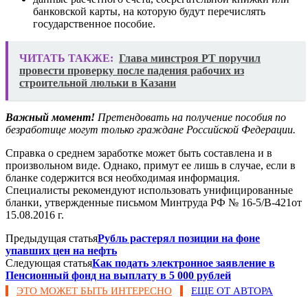
банковской карты, на которую будут перечислять
государственное пособие.
ЧИТАТЬ ТАКЖЕ:
Глава минстроя РТ поручил
провести проверку после падения рабочих из
строительной люльки в Казани
Важный момент!
Претендовать на получение пособия по
безработице могут только граждане Российской Федерации.
Справка о среднем заработке может быть составлена и в
произвольном виде. Однако, примут ее лишь в случае, если в
бланке содержится вся необходимая информация.
Специалисты рекомендуют использовать унифицированные
бланки, утвержденные письмом Минтруда РФ № 16-5/В-421от
15.08.2016 г.
Предыдущая статья
Рубль растерял позиции на фоне
упавших цен на нефть
Следующая статья
Как подать электронное заявление в
Пенсионный фонд на выплату в 5 000 рублей
ЭТО МОЖЕТ БЫТЬ ИНТЕРЕСНО
ЕЩЕ ОТ АВТОРА