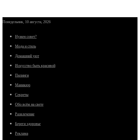
Понедельник, 10 августа, 2026
Нужен совет?
Мода и стиль
Домашний уют
Искусство быть красивой
Пилинги
Маникюр
Секреты
Обо всём на свете
Развлечение
Береги здоровье
Реклама