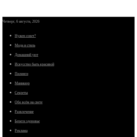
Четверг, 6 августа, 2026
Нужен совет?
Мода и стиль
Домашний уют
Искусство быть красивой
Пилинги
Маникюр
Секреты
Обо всём на свете
Развлечение
Береги здоровье
Реклама