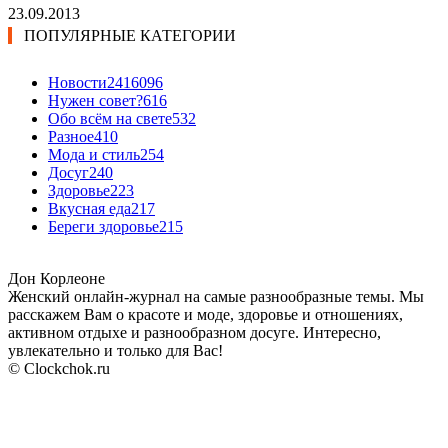
23.09.2013
ПОПУЛЯРНЫЕ КАТЕГОРИИ
Новости24
16096
Нужен совет?
616
Обо всём на свете
532
Разное
410
Мода и стиль
254
Досуг
240
Здоровье
223
Вкусная еда
217
Береги здоровье
215
Дон Корлеоне
Женский онлайн-журнал на самые разнообразные темы. Мы
расскажем Вам о красоте и моде, здоровье и отношениях,
активном отдыхе и разнообразном досуге. Интересно,
увлекательно и только для Вас!
© Clockchok.ru