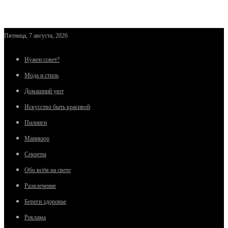
Пятница, 7 августа, 2026
Нужен совет?
Мода и стиль
Домашний уют
Искусство быть красивой
Пилинги
Маникюр
Секреты
Обо всём на свете
Развлечение
Береги здоровье
Реклама