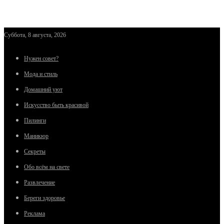
Суббота, 8 августа, 2026
Нужен совет?
Мода и стиль
Домашний уют
Искусство быть красивой
Пилинги
Маникюр
Секреты
Обо всём на свете
Развлечение
Береги здоровье
Реклама