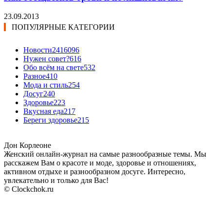
23.09.2013
ПОПУЛЯРНЫЕ КАТЕГОРИИ
Новости24
16096
Нужен совет?
616
Обо всём на свете
532
Разное
410
Мода и стиль
254
Досуг
240
Здоровье
223
Вкусная еда
217
Береги здоровье
215
Дон Корлеоне
Женский онлайн-журнал на самые разнообразные темы. Мы
расскажем Вам о красоте и моде, здоровье и отношениях,
активном отдыхе и разнообразном досуге. Интересно,
увлекательно и только для Вас!
© Clockchok.ru