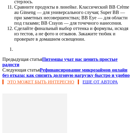
стерлось.
Сравните продукты в линейке. Классический BB Crème
au Ginseng — для универсального случая; Super BB —
при заметных несовершенствах; BB Eye — для области
под глазами; BB Crayon — для точечного нанесения.
Сделайте финальный выбор оттенка и формулы, исходя
из тестов, а не фото и отзывов. Закажите тюбик и
проверьте в домашнем освещении.
Предыдущая статья
Питомцы учат нас ценить простые
радости
Следующая статья
Рефинансирование микрозаймов онлайн
без отказа: как снизить долговую нагрузку быстро и удобно
ЭТО МОЖЕТ БЫТЬ ИНТЕРЕСНО
ЕЩЕ ОТ АВТОРА