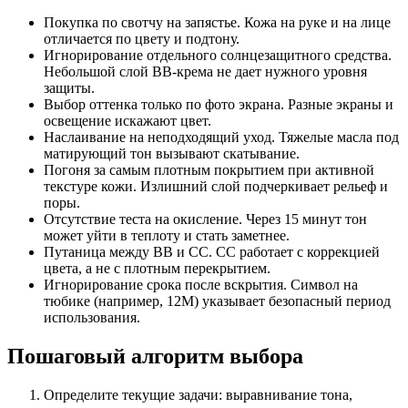
Покупка по свотчу на запястье. Кожа на руке и на лице
отличается по цвету и подтону.
Игнорирование отдельного солнцезащитного средства.
Небольшой слой BB‑крема не дает нужного уровня
защиты.
Выбор оттенка только по фото экрана. Разные экраны и
освещение искажают цвет.
Наслаивание на неподходящий уход. Тяжелые масла под
матирующий тон вызывают скатывание.
Погоня за самым плотным покрытием при активной
текстуре кожи. Излишний слой подчеркивает рельеф и
поры.
Отсутствие теста на окисление. Через 15 минут тон
может уйти в теплоту и стать заметнее.
Путаница между BB и CC. CC работает с коррекцией
цвета, а не с плотным перекрытием.
Игнорирование срока после вскрытия. Символ на
тюбике (например, 12M) указывает безопасный период
использования.
Пошаговый алгоритм выбора
Определите текущие задачи: выравнивание тона,