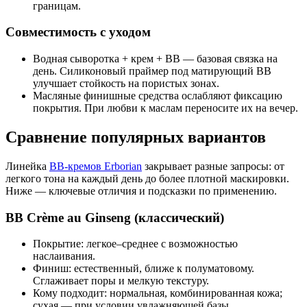
границам.
Совместимость с уходом
Водная сыворотка + крем + BB — базовая связка на
день. Силиконовый праймер под матирующий BB
улучшает стойкость на пористых зонах.
Масляные финишные средства ослабляют фиксацию
покрытия. При любви к маслам переносите их на вечер.
Сравнение популярных вариантов
Линейка
BB‑кремов Erborian
закрывает разные запросы: от
легкого тона на каждый день до более плотной маскировки.
Ниже — ключевые отличия и подсказки по применению.
BB Crème au Ginseng (классический)
Покрытие: легкое–среднее с возможностью
наслаивания.
Финиш: естественный, ближе к полуматовому.
Сглаживает поры и мелкую текстуру.
Кому подходит: нормальная, комбинированная кожа;
сухая — при условии увлажняющей базы.