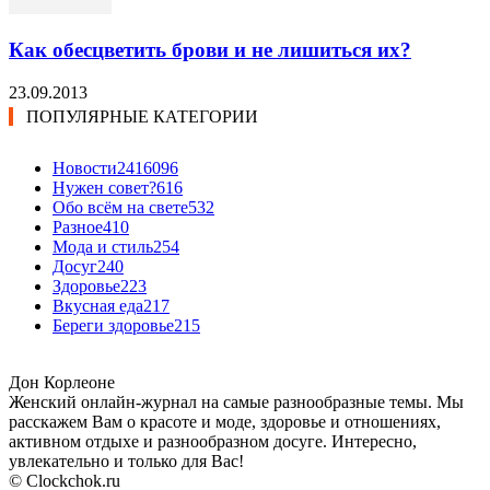
Как обесцветить брови и не лишиться их?
23.09.2013
ПОПУЛЯРНЫЕ КАТЕГОРИИ
Новости24
16096
Нужен совет?
616
Обо всём на свете
532
Разное
410
Мода и стиль
254
Досуг
240
Здоровье
223
Вкусная еда
217
Береги здоровье
215
Дон Корлеоне
Женский онлайн-журнал на самые разнообразные темы. Мы
расскажем Вам о красоте и моде, здоровье и отношениях,
активном отдыхе и разнообразном досуге. Интересно,
увлекательно и только для Вас!
© Clockchok.ru