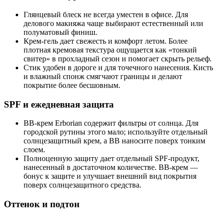
Глянцевый блеск не всегда уместен в офисе. Для
делового макияжа чаще выбирают естественный или
полуматовый финиш.
Крем‑гель дает свежесть и комфорт летом. Более
плотная кремовая текстура ощущается как «тонкий
свитер» в прохладный сезон и помогает скрыть рельеф.
Стик удобен в дороге и для точечного нанесения. Кисть
и влажный спонж смягчают границы и делают
покрытие более бесшовным.
SPF и ежедневная защита
BB‑крем Erborian содержит фильтры от солнца. Для
городской рутины этого мало; используйте отдельный
солнцезащитный крем, а BB наносите поверх тонким
слоем.
Полноценную защиту дает отдельный SPF‑продукт,
нанесенный в достаточном количестве. BB‑крем —
бонус к защите и улучшает внешний вид покрытия
поверх солнцезащитного средства.
Оттенок и подтон