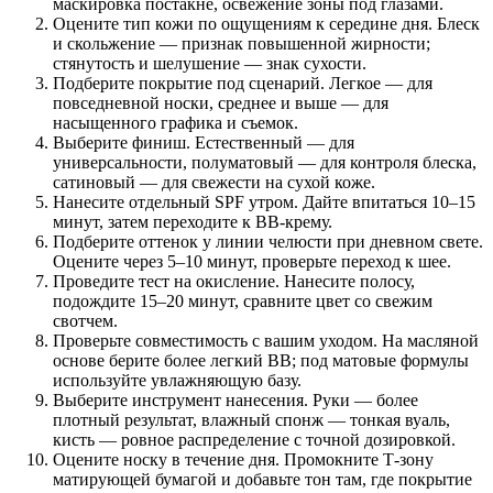
маскировка постакне, освежение зоны под глазами.
Оцените тип кожи по ощущениям к середине дня. Блеск
и скольжение — признак повышенной жирности;
стянутость и шелушение — знак сухости.
Подберите покрытие под сценарий. Легкое — для
повседневной носки, среднее и выше — для
насыщенного графика и съемок.
Выберите финиш. Естественный — для
универсальности, полуматовый — для контроля блеска,
сатиновый — для свежести на сухой коже.
Нанесите отдельный SPF утром. Дайте впитаться 10–15
минут, затем переходите к BB‑крему.
Подберите оттенок у линии челюсти при дневном свете.
Оцените через 5–10 минут, проверьте переход к шее.
Проведите тест на окисление. Нанесите полосу,
подождите 15–20 минут, сравните цвет со свежим
свотчем.
Проверьте совместимость с вашим уходом. На масляной
основе берите более легкий BB; под матовые формулы
используйте увлажняющую базу.
Выберите инструмент нанесения. Руки — более
плотный результат, влажный спонж — тонкая вуаль,
кисть — ровное распределение с точной дозировкой.
Оцените носку в течение дня. Промокните Т‑зону
матирующей бумагой и добавьте тон там, где покрытие