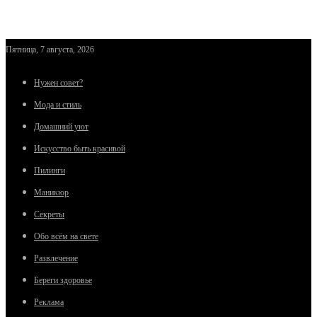
Пятница, 7 августа, 2026
Нужен совет?
Мода и стиль
Домашний уют
Искусство быть красивой
Пилинги
Маникюр
Секреты
Обо всём на свете
Развлечение
Береги здоровье
Реклама