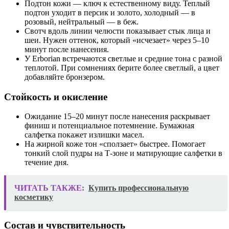
Подтон кожи — ключ к естественному виду. Теплый
подтон уходит в персик и золото, холодный — в
розовый, нейтральный — в беж.
Свотч вдоль линии челюсти показывает стык лица и
шеи. Нужен оттенок, который «исчезает» через 5–10
минут после нанесения.
У Erborian встречаются светлые и средние тона с разной
теплотой. При сомнениях берите более светлый, а цвет
добавляйте бронзером.
Стойкость и окисление
Ожидание 15–20 минут после нанесения раскрывает
финиш и потенциальное потемнение. Бумажная
салфетка покажет излишки масел.
На жирной коже тон «сползает» быстрее. Помогает
тонкий слой пудры на Т‑зоне и матирующие салфетки в
течение дня.
ЧИТАТЬ ТАКЖЕ:
Купить профессиональную
косметику
Состав и чувствительность