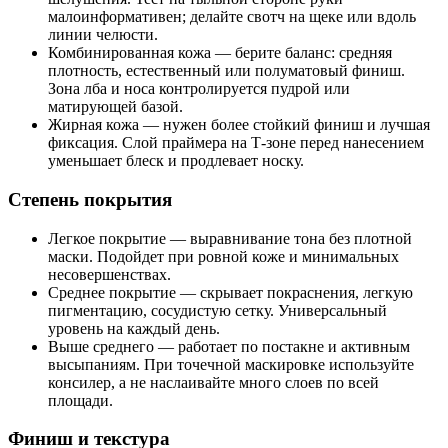
малоинформативен; делайте свотч на щеке или вдоль
линии челюсти.
Комбинированная кожа — берите баланс: средняя
плотность, естественный или полуматовый финиш.
Зона лба и носа контролируется пудрой или
матирующей базой.
Жирная кожа — нужен более стойкий финиш и лучшая
фиксация. Слой праймера на Т‑зоне перед нанесением
уменьшает блеск и продлевает носку.
Степень покрытия
Легкое покрытие — выравнивание тона без плотной
маски. Подойдет при ровной коже и минимальных
несовершенствах.
Среднее покрытие — скрывает покраснения, легкую
пигментацию, сосудистую сетку. Универсальный
уровень на каждый день.
Выше среднего — работает по постакне и активным
высыпаниям. При точечной маскировке используйте
консилер, а не наслаивайте много слоев по всей
площади.
Финиш и текстура