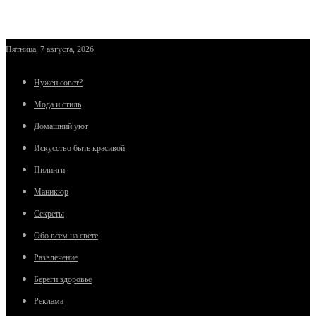
Пятница, 7 августа, 2026
Нужен совет?
Мода и стиль
Домашний уют
Искусство быть красивой
Пилинги
Маникюр
Секреты
Обо всём на свете
Развлечение
Береги здоровье
Реклама