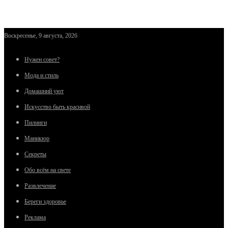
Воскресенье, 9 августа, 2026
Нужен совет?
Мода и стиль
Домашний уют
Искусство быть красивой
Пилинги
Маникюр
Секреты
Обо всём на свете
Развлечение
Береги здоровье
Реклама