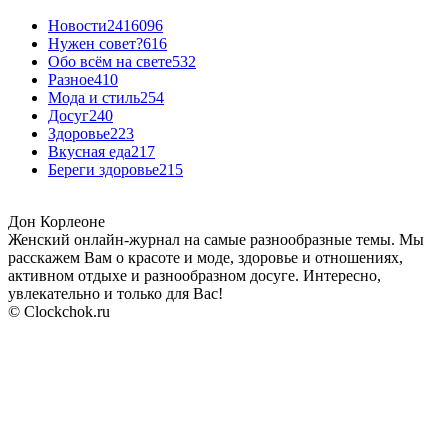
Новости24
16096
Нужен совет?
616
Обо всём на свете
532
Разное
410
Мода и стиль
254
Досуг
240
Здоровье
223
Вкусная еда
217
Береги здоровье
215
Дон Корлеоне
Женский онлайн-журнал на самые разнообразные темы. Мы
расскажем Вам о красоте и моде, здоровье и отношениях,
активном отдыхе и разнообразном досуге. Интересно,
увлекательно и только для Вас!
© Clockchok.ru