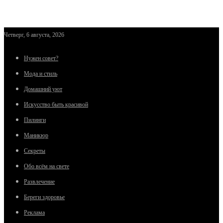
Четверг, 6 августа, 2026
Нужен совет?
Мода и стиль
Домашний уют
Искусство быть красивой
Пилинги
Маникюр
Секреты
Обо всём на свете
Развлечение
Береги здоровье
Реклама