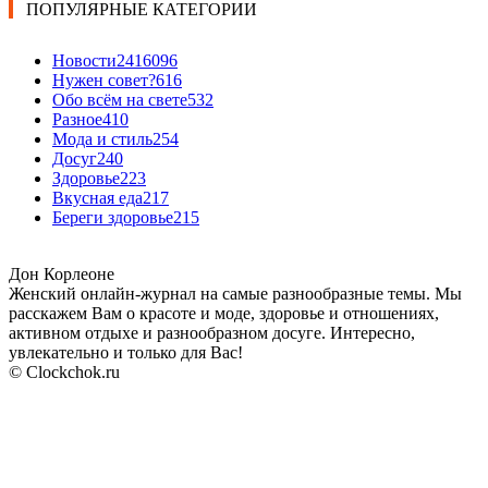
ПОПУЛЯРНЫЕ КАТЕГОРИИ
Новости24
16096
Нужен совет?
616
Обо всём на свете
532
Разное
410
Мода и стиль
254
Досуг
240
Здоровье
223
Вкусная еда
217
Береги здоровье
215
Дон Корлеоне
Женский онлайн-журнал на самые разнообразные темы. Мы
расскажем Вам о красоте и моде, здоровье и отношениях,
активном отдыхе и разнообразном досуге. Интересно,
увлекательно и только для Вас!
© Clockchok.ru