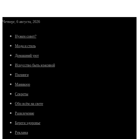
Четверг, 6 августа, 2026
Нужен совет?
Мода и стиль
Домашний уют
Искусство быть красивой
Пилинги
Маникюр
Секреты
Обо всём на свете
Развлечение
Береги здоровье
Реклама