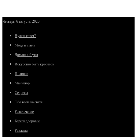
Четверг, 6 августа, 2026
Нужен совет?
Мода и стиль
Домашний уют
Искусство быть красивой
Пилинги
Маникюр
Секреты
Обо всём на свете
Развлечение
Береги здоровье
Реклама