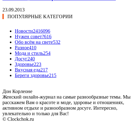
23.09.2013
ПОПУЛЯРНЫЕ КАТЕГОРИИ
Новости24
16096
Нужен совет?
616
Обо всём на свете
532
Разное
410
Мода и стиль
254
Досуг
240
Здоровье
223
Вкусная еда
217
Береги здоровье
215
Дон Корлеоне
Женский онлайн-журнал на самые разнообразные темы. Мы
расскажем Вам о красоте и моде, здоровье и отношениях,
активном отдыхе и разнообразном досуге. Интересно,
увлекательно и только для Вас!
© Clockchok.ru