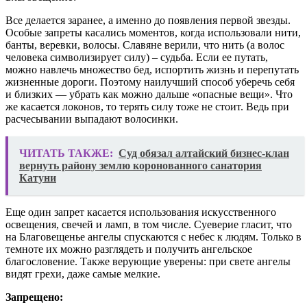
Все делается заранее, а именно до появления первой звезды.
Особые запреты касались моментов, когда использовали нити,
банты, веревки, волосы. Славяне верили, что нить (а волос
человека символизирует силу) – судьба. Если ее путать,
можно навлечь множество бед, испортить жизнь и перепутать
жизненные дороги. Поэтому наилучший способ уберечь себя
и близких — убрать как можно дальше «опасные вещи». Что
же касается локонов, то терять силу тоже не стоит. Ведь при
расчесывании выпадают волосинки.
ЧИТАТЬ ТАКЖЕ:
Суд обязал алтайский бизнес-клан
вернуть району землю коронованного санатория
Катуни
Еще один запрет касается использования искусственного
освещения, свечей и ламп, в том числе. Суеверие гласит, что
на Благовещенье ангелы спускаются с небес к людям. Только в
темноте их можно разглядеть и получить ангельское
благословение. Также верующие уверены: при свете ангелы
видят грехи, даже самые мелкие.
Запрещено: