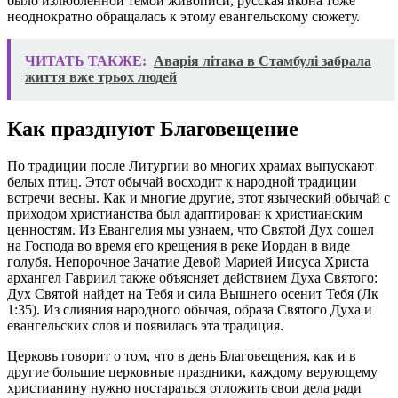
было излюбленной темой живописи, русская икона тоже
неоднократно обращалась к этому евангельскому сюжету.
ЧИТАТЬ ТАКЖЕ:
Аварія літака в Стамбулі забрала
життя вже трьох людей
Как празднуют Благовещение
По традиции после Литургии во многих храмах выпускают
белых птиц. Этот обычай восходит к народной традиции
встречи весны. Как и многие другие, этот языческий обычай с
приходом христианства был адаптирован к христианским
ценностям. Из Евангелия мы узнаем, что Святой Дух сошел
на Господа во время его крещения в реке Иордан в виде
голубя. Непорочное Зачатие Девой Марией Иисуса Христа
архангел Гавриил также объясняет действием Духа Святого:
Дух Святой найдет на Тебя и сила Вышнего осенит Тебя (Лк
1:35). Из слияния народного обычая, образа Святого Духа и
евангельских слов и появилась эта традиция.
Церковь говорит о том, что в день Благовещения, как и в
другие большие церковные праздники, каждому верующему
христианину нужно постараться отложить свои дела ради