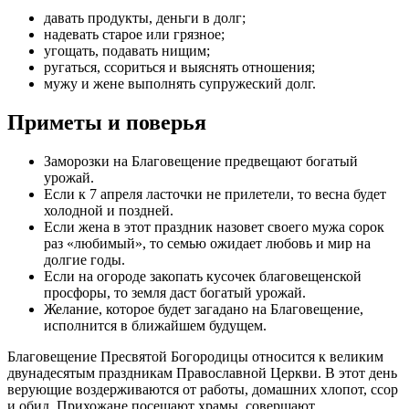
давать продукты, деньги в долг;
надевать старое или грязное;
угощать, подавать нищим;
ругаться, ссориться и выяснять отношения;
мужу и жене выполнять супружеский долг.
Приметы и поверья
Заморозки на Благовещение предвещают богатый
урожай.
Если к 7 апреля ласточки не прилетели, то весна будет
холодной и поздней.
Если жена в этот праздник назовет своего мужа сорок
раз «любимый», то семью ожидает любовь и мир на
долгие годы.
Если на огороде закопать кусочек благовещенской
просфоры, то земля даст богатый урожай.
Желание, которое будет загадано на Благовещение,
исполнится в ближайшем будущем.
Благовещение Пресвятой Богородицы относится к великим
двунадесятым праздникам Православной Церкви. В этот день
верующие воздерживаются от работы, домашних хлопот, ссор
и обид. Прихожане посещают храмы, совершают