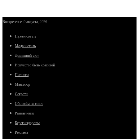
Воскресенье, 9 августа, 2026
Нужен совет?
Мода и стиль
Домашний уют
Искусство быть красивой
Пилинги
Маникюр
Секреты
Обо всём на свете
Развлечение
Береги здоровье
Реклама