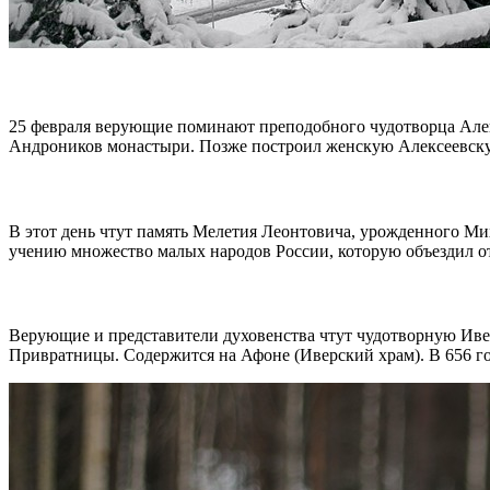
25 февраля верующие поминают преподобного чудотворца Алекс
Андроников монастыри. Позже построил женскую Алексеевскую 
В этот день чтут память Мелетия Леонтовича, урожденного Мих
учению множество малых народов России, которую объездил от
Верующие и представители духовенства чтут чудотворную Иве
Привратницы. Содержится на Афоне (Иверский храм). В 656 г