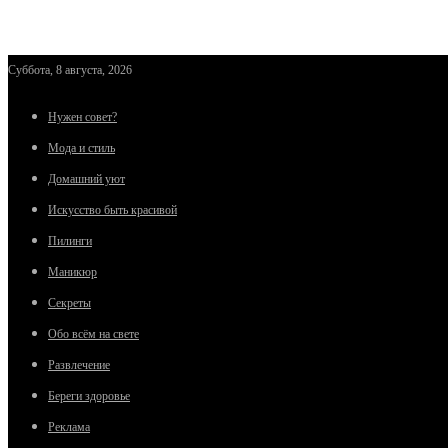
Суббота, 8 августа, 2026
Нужен совет?
Мода и стиль
Домашний уют
Искусство быть красивой
Пилинги
Маникюр
Секреты
Обо всём на свете
Развлечение
Береги здоровье
Реклама