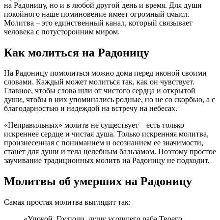
на Радоницу, но и в любой другой день и время. Для души
покойного наше поминовение имеет огромный смысл.
Молитва – это единственный канал, который связывает
человека с потусторонним миром.
Как молиться на Радоницу
На Радоницу помолиться можно дома перед иконой своими
словами. Каждый может молиться так, как он чувствует.
Главное, чтобы слова шли от чистого сердца и открытой
души, чтобы в них упоминались родные, но не со скорбью, а с
благодарностью и надеждой на встречу на небесах.
«Неправильных» молитв не существует – есть только
искреннее сердце и чистая душа. Только искренняя молитва,
произнесенная с пониманием и осознанием ее значимости,
станет для души и тела целебным бальзамом. Поэтому простое
заучивание традиционных молитв на Радоницу не подходит.
Молитвы об умерших на Радоницу
Самая простая молитва выглядит так:
«Упокой, Господи, душу усопшего раба Твоего … ,