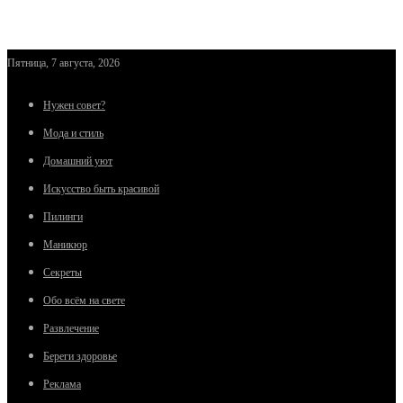
Пятница, 7 августа, 2026
Нужен совет?
Мода и стиль
Домашний уют
Искусство быть красивой
Пилинги
Маникюр
Секреты
Обо всём на свете
Развлечение
Береги здоровье
Реклама