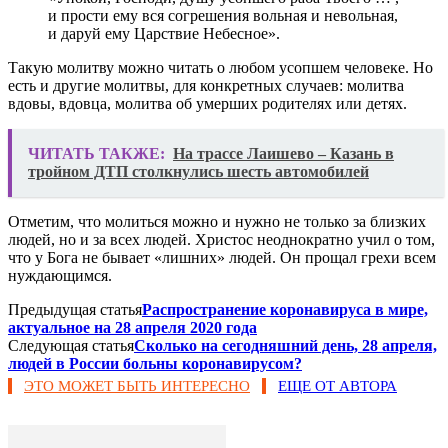
и прости ему вся согрешения вольная и невольная,
и даруй ему Царствие Небесное».
Такую молитву можно читать о любом усопшем человеке. Но
есть и другие молитвы, для конкретных случаев: молитва
вдовы, вдовца, молитва об умерших родителях или детях.
ЧИТАТЬ ТАКЖЕ:
На трассе Лаишево – Казань в
тройном ДТП столкнулись шесть автомобилей
Отметим, что молиться можно и нужно не только за близких
людей, но и за всех людей. Христос неоднократно учил о том,
что у Бога не бывает «лишних» людей. Он прощал грехи всем
нуждающимся.
Предыдущая статья
Распространение коронавируса в мире,
актуальное на 28 апреля 2020 года
Следующая статья
Сколько на сегодняшний день, 28 апреля,
людей в России больны коронавирусом?
ЭТО МОЖЕТ БЫТЬ ИНТЕРЕСНО
ЕЩЕ ОТ АВТОРА