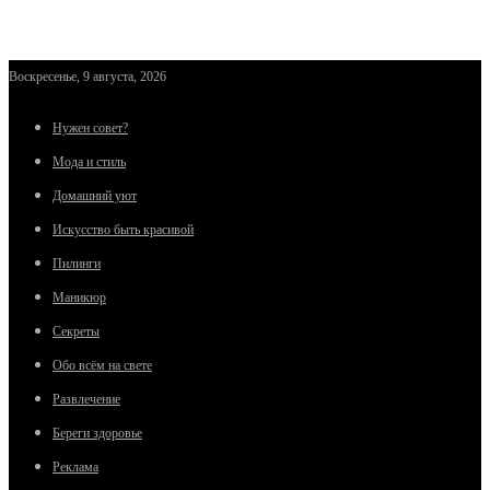
Воскресенье, 9 августа, 2026
Нужен совет?
Мода и стиль
Домашний уют
Искусство быть красивой
Пилинги
Маникюр
Секреты
Обо всём на свете
Развлечение
Береги здоровье
Реклама