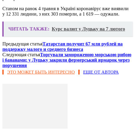
Станом на ранок 4 травня в Україні коронавірус вже виявили
у 12 331 людини, з них 303 померли, а 1 619 — одужали.
ЧИТАТЬ ТАКЖЕ:
Курс валют у Луцьку на 7 лютого
Предыдущая статья
Татарстан получит 67 млн рублей на
поддержку малого и среднего бизнеса
Следующая статья
Торгували замороженою морською рибою
і бананами: у Луцьку закрили фермерський ярмарок через
порушення
ЭТО МОЖЕТ БЫТЬ ИНТЕРЕСНО
ЕЩЕ ОТ АВТОРА