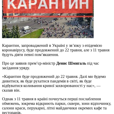
Карантин, запроваджений в Україні у зв’язку з епідемією
коронавірусу, буде продовжений до 22 травня, але з 11 травня
будуть діяти певні пом’якшення.
Про це заявив прем’єр-міністр
Денис Шмигаль
під час
засідання уряду.
«Карантин буде продовжений до 22 травня. Далі ми будемо
дивитися, як буде рухатися пандемія в світі, як буде
відбуватися коливання кривої захворюваності у нас», —
сказав він.
Однак з 11 травня в країні почнуться перші послаблення
обмежень, зокрема відкриють парки, сквери, зони відпочинку,
салони краси, перукарні, літні майданчики окремих кафе та
ресторанів.