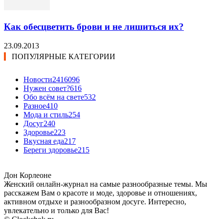
Как обесцветить брови и не лишиться их?
23.09.2013
ПОПУЛЯРНЫЕ КАТЕГОРИИ
Новости24
16096
Нужен совет?
616
Обо всём на свете
532
Разное
410
Мода и стиль
254
Досуг
240
Здоровье
223
Вкусная еда
217
Береги здоровье
215
Дон Корлеоне
Женский онлайн-журнал на самые разнообразные темы. Мы
расскажем Вам о красоте и моде, здоровье и отношениях,
активном отдыхе и разнообразном досуге. Интересно,
увлекательно и только для Вас!