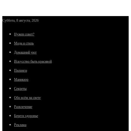
Суббота, 8 августа, 2026
Нужен совет?
Мода и стиль
Домашний уют
Искусство быть красивой
Пилинги
Маникюр
Секреты
Обо всём на свете
Развлечение
Береги здоровье
Реклама