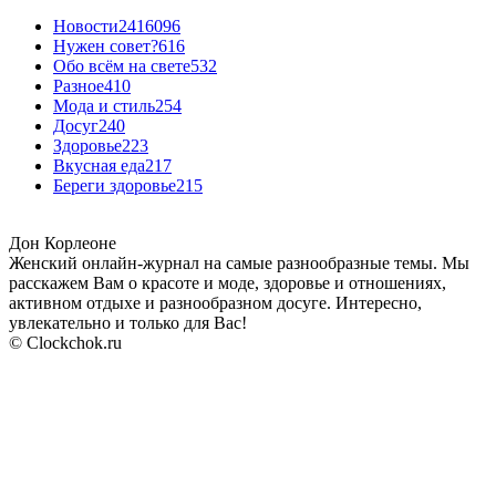
Новости24
16096
Нужен совет?
616
Обо всём на свете
532
Разное
410
Мода и стиль
254
Досуг
240
Здоровье
223
Вкусная еда
217
Береги здоровье
215
Дон Корлеоне
Женский онлайн-журнал на самые разнообразные темы. Мы
расскажем Вам о красоте и моде, здоровье и отношениях,
активном отдыхе и разнообразном досуге. Интересно,
увлекательно и только для Вас!
© Clockchok.ru