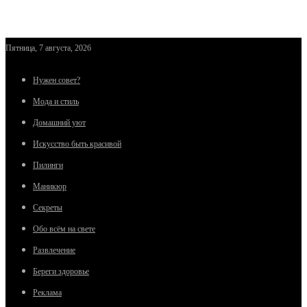
Пятница, 7 августа, 2026
Нужен совет?
Мода и стиль
Домашний уют
Искусство быть красивой
Пилинги
Маникюр
Секреты
Обо всём на свете
Развлечение
Береги здоровье
Реклама