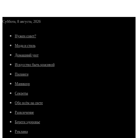
Суббота, 8 августа, 2026
Нужен совет?
Мода и стиль
Домашний уют
Искусство быть красивой
Пилинги
Маникюр
Секреты
Обо всём на свете
Развлечение
Береги здоровье
Реклама