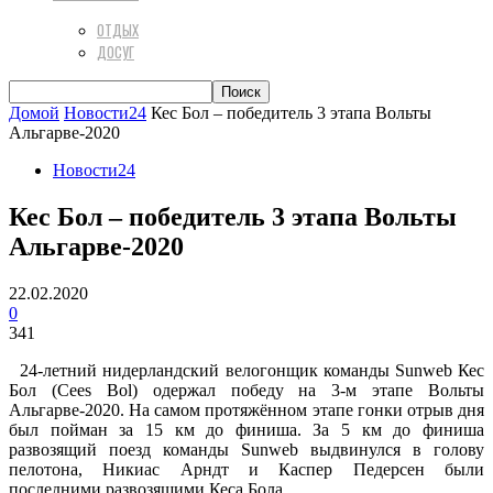
ОТДЫХ
ДОСУГ
Домой
Новости24
Кес Бол – победитель 3 этапа Вольты
Альгарве-2020
Новости24
Кес Бол – победитель 3 этапа Вольты
Альгарве-2020
22.02.2020
0
341
24-летний нидерландский велогонщик команды Sunweb Кес
Бол (Cees Bol) одержал победу на 3-м этапе Вольты
Альгарве-2020. На самом протяжённом этапе гонки отрыв дня
был пойман за 15 км до финиша. За 5 км до финиша
развозящий поезд команды Sunweb выдвинулся в голову
пелотона, Никиас Арндт и Каспер Педерсен были
последними развозящими Кеса Бола.