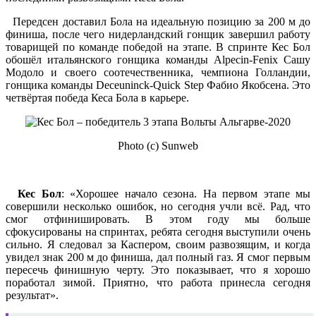
Передсен доставил Бола на идеальную позицию за 200 м до
финиша, после чего нидерландский гонщик завершил работу
товарищей по команде победой на этапе. В спринте Кес Бол
обошёл итальянского гонщика команды Alpecin-Fenix Сашу
Модоло и своего соотечественника, чемпиона Голландии,
гонщика команды Deceuninck-Quick Step Фабио Якобсена. Это
четвёртая победа Кеса Бола в карьере.
Photo (c) Sunweb
Кес Бол
: «Хорошее начало сезона. На первом этапе мы
совершили несколько ошибок, но сегодня учли всё. Рад, что
смог отфинишировать. В этом году мы больше
сфокусированы на спринтах, ребята сегодня выступили очень
сильно. Я следовал за Каспером, своим развозящим, и когда
увидел знак 200 м до финиша, дал полный газ. Я смог первым
пересечь финишную черту. Это показывает, что я хорошо
поработал зимой. Приятно, что работа принесла сегодня
результат».