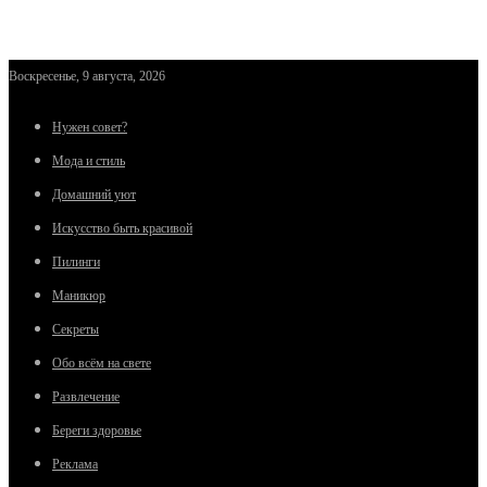
Воскресенье, 9 августа, 2026
Нужен совет?
Мода и стиль
Домашний уют
Искусство быть красивой
Пилинги
Маникюр
Секреты
Обо всём на свете
Развлечение
Береги здоровье
Реклама