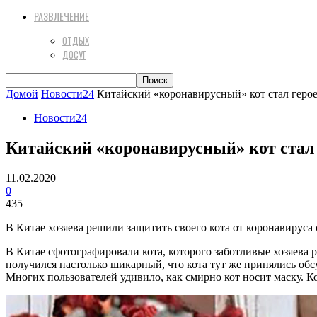
РАЗВЛЕЧЕНИЕ
ОТДЫХ
ДОСУГ
Домой
Новости24
Китайский «коронавирусный» кот стал геро
Новости24
Китайский «коронавирусный» кот стал
11.02.2020
0
435
В Китае хозяева решили защитить своего кота от коронавирус
В Китае сфотографировали кота, которого заботливые хозяева
получился настолько шикарный, что кота тут же принялись обсу
Многих пользователей удивило, как смирно кот носит маску. К