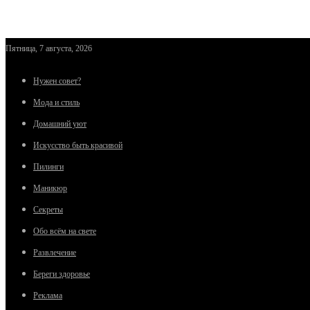
Пятница, 7 августа, 2026
Нужен совет?
Мода и стиль
Домашний уют
Искусство быть красивой
Пилинги
Маникюр
Секреты
Обо всём на свете
Развлечение
Береги здоровье
Реклама