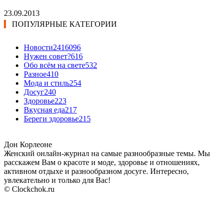
23.09.2013
ПОПУЛЯРНЫЕ КАТЕГОРИИ
Новости24
16096
Нужен совет?
616
Обо всём на свете
532
Разное
410
Мода и стиль
254
Досуг
240
Здоровье
223
Вкусная еда
217
Береги здоровье
215
Дон Корлеоне
Женский онлайн-журнал на самые разнообразные темы. Мы
расскажем Вам о красоте и моде, здоровье и отношениях,
активном отдыхе и разнообразном досуге. Интересно,
увлекательно и только для Вас!
© Clockchok.ru