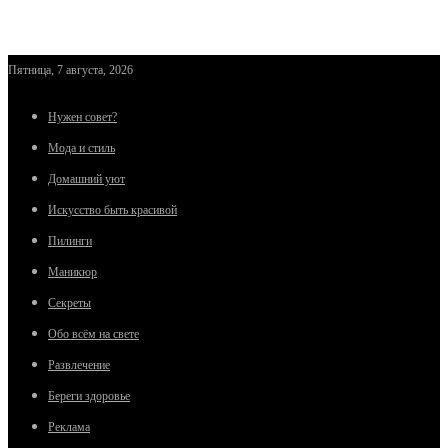
Пятница, 7 августа, 2026
Нужен совет?
Мода и стиль
Домашний уют
Искусство быть красивой
Пилинги
Маникюр
Секреты
Обо всём на свете
Развлечение
Береги здоровье
Реклама