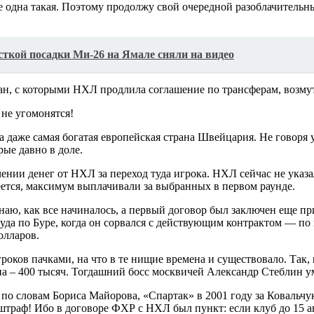
не одна такая. Поэтому продолжу свой очередной разоблачител
сткой посадки Ми-26 на Ямале сняли на видео
н, с которыми НХЛ продлила соглашение по трансферам, возмут
не угомонятся!
а даже самая богатая европейская страна Швейцария. Не говоря
ые давно в доле.
ении денег от НХЛ за переход туда игрока. НХЛ сейчас не указа
еется, максимум выплачивали за выбранных в первом раунде.
знаю, как все начиналось, а первый договор был заключен еще п
суда по Буре, когда он сорвался с действующим контрактом — п
олларов.
роков пачками, на что в те нищие времена и существовало. Так,
на – 400 тысяч. Тогдашний босс москвичей Александр Стеблин 
, по словам Бориса Майорова, «Спартак» в 2001 году за Ковальч
траф! Ибо в договоре ФХР с НХЛ был пункт: если клуб до 15 ав