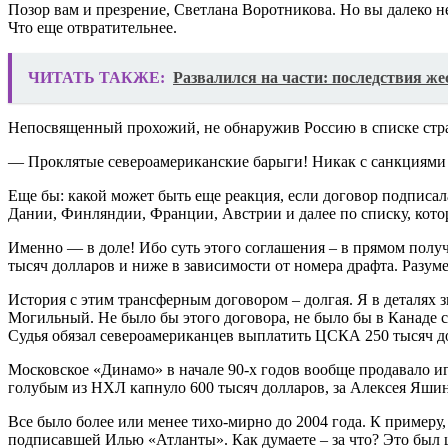
Позор вам и презрение, Светлана Воротникова. Но вы далеко 
Что еще отвратительнее.
ЧИТАТЬ ТАКЖЕ:
Развалился на части: последствия же
Непосвященный прохожий, не обнаружив Россию в списке стра
— Проклятые североамериканские барыги! Никак с санкциями 
Еще бы: какой может быть еще реакция, если договор подписал
Дании, Финляндии, Франции, Австрии и далее по списку, котор
Именно — в доле! Ибо суть этого соглашения – в прямом получ
тысяч долларов и ниже в зависимости от номера драфта. Разум
История с этим трансферным договором – долгая. Я в деталях 
Могильный. Не было бы этого договора, не было бы в Канаде 
Судья обязал североамериканцев выплатить ЦСКА 250 тысяч д
Московское «Динамо» в начале 90-х годов вообще продавало иг
голубым из НХЛ капнуло 600 тысяч долларов, за Алексея Яши
Все было более или менее тихо-мирно до 2004 года. К примеру
подписавшей Илью «Атланты». Как думаете – за что? Это был ш