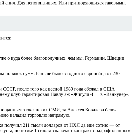
ьный спич. Для непонятливых. Или притворяющихся таковыми.
ится:
 уже о куда более благополучных, чем мы, Германии, Швеции,
ла порядок сумм. Раньше было за одного европейца от 230
ри СССР, после того как весной 1989 года сбежал в США
о нему клуб гарантировал Павлу аж «Жигули»! — в «Ванкувер».
 по данным заокеанских СМИ, за Алексея Ковалева бело-
умело наладил торговлю напрямую.
ука получил 211 тысяч долларов от НХЛ да еще сотню — от
густа, но позже 15 июля заключает контракт с задрафтованным