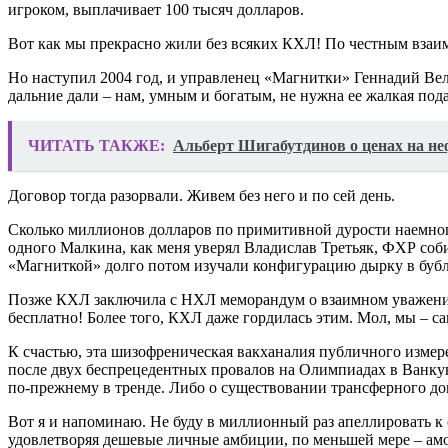
игроком, выплачивает 100 тысяч долларов.
Вот как мы прекрасно жили без всяких КХЛ! По честным взаи
Но наступил 2004 год, и управленец «Магнитки» Геннадий Ве
дальние дали – нам, умным и богатым, не нужна ее жалкая подач
ЧИТАТЬ ТАКЖЕ:
Альберт Шигабутдинов о ценах на не
Договор тогда разорвали. Живем без него и по сей день.
Сколько миллионов долларов по примитивной дурости наемного р
одного Малкина, как меня уверял Владислав Третьяк, ФХР соби
«Магниткой» долго потом изучали конфигурацию дырку в бу
Позже КХЛ заключила с НХЛ меморандум о взаимном уважении 
бесплатно! Более того, КХЛ даже гордилась этим. Мол, мы – са
К счастью, эта шизофреническая вакханалия публичного измер
после двух беспрецедентных провалов на Олимпиадах в Ванку
по-прежнему в тренде. Либо о существовании трансферного д
Вот я и напоминаю. Не буду в миллионный раз апеллировать к
удовлетворяя дешевые личные амбиции, по меньшей мере – амо