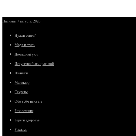
Пятница, 7 августа, 2026
Нужен совет?
Мода и стиль
Домашний уют
Искусство быть красивой
Пилинги
Маникюр
Секреты
Обо всём на свете
Развлечение
Береги здоровье
Реклама