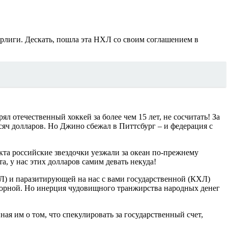
рлиги. Дескать, пошла эта НХЛ со своим соглашением в
 отечественный хоккей за более чем 15 лет, не сосчитать! За
сяч долларов. Но Джино сбежал в Питтсбург – и федерация с
а российские звездочки уезжали за океан по-прежнему
а, у нас этих долларов самим девать некуда!
Л) и паразитирующей на нас с вами государственной (КХЛ)
борной. Но инерция чудовищного транжирства народных денег
я им о том, что спекулировать за государственный счет,