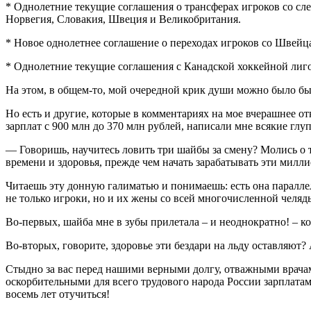
* Однолетние текущие соглашения о трансферах игроков со с
Норвегия, Словакия, Швеция и Великобритания.
* Новое однолетнее соглашение о переходах игроков со Швей
* Однолетние текущие соглашения с Канадской хоккейной лигой
На этом, в общем-то, мой очередной крик души можно было бы и
Но есть и другие, которые в комментариях на мое вчерашнее о
зарплат с 900 млн до 370 млн рублей, написали мне всякие глу
— Говоришь, научитесь ловить три шайбы за смену? Молись о то
времени и здоровья, прежде чем начать зарабатывать эти милл
Читаешь эту донную галиматью и понимаешь: есть она параллел
не только игроки, но и их жены со всей многочисленной челяд
Во-первых, шайба мне в зубы прилетала – и неоднократно! – ко
Во-вторых, говорите, здоровье эти бездари на льду оставляют?
Стыдно за вас перед нашими верными долгу, отважными врачами
оскорбительными для всего трудового народа России зарплата
восемь лет отучиться!