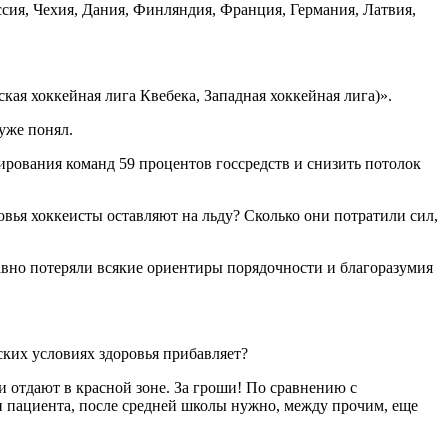
ия, Чехия, Дания, Финляндия, Франция, Германия, Латвия,
ая хоккейная лига Квебека, Западная хоккейная лига)».
 уже понял.
ирования команд 59 процентов госсредств и снизить потолок
ровья хоккеисты оставляют на льду? Сколько они потратили сил,
давно потеряли всякие ориентиры порядочности и благоразумия
еских условиях здоровья прибавляет?
и отдают в красной зоне. За гроши! По сравнению с
ли пациента, после средней школы нужно, между прочим, еще