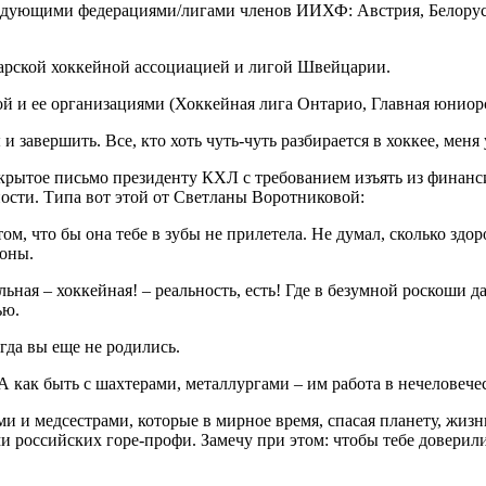
ледующими федерациями/лигами членов ИИХФ: Австрия, Белорусс
царской хоккейной ассоциацией и лигой Швейцарии.
 и ее организациями (Хоккейная лига Онтарио, Главная юниорск
 завершить. Все, кто хоть чуть-чуть разбирается в хоккее, меня
ткрытое письмо президенту КХЛ с требованием изъять из финанс
пости. Типа вот этой от Светланы Воротниковой:
м, что бы она тебе в зубы не прилетела. Не думал, сколько здо
ионы.
ьная – хоккейная! – реальность, есть! Где в безумной роскоши 
ью.
гда вы еще не родились.
 А как быть с шахтерами, металлургами – им работа в нечеловеч
 и медсестрами, которые в мирное время, спасая планету, жизн
ми российских горе-профи. Замечу при этом: чтобы тебе довери