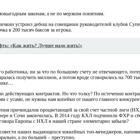
мовыгодным законам, а не по мерзким понятиям.
личкин устроил дебош на совещании руководителей клубов Супе
ка в 200 тысяч баксов за игрока.
фть: «Как жить? Лучше надо жить!»
аботника, ни за что по большому счету не отвечающего, потерял
ралась получить миллион, а потом вроде сговорились на 700 ты
блике…
действующих контрактов. Но что толку? По истечении контракт
ми с усами, не нужны нам копейки от нашего главного конкурент
ения причиндалов процветающей за свой счет частной лиги (НХ
вере и Сочи закончилась. В 2014 году КХЛ подчинили ФХР и с
оговора Европы с НХЛ в нашей стране элементарно забыли?
 совести наших выдающихся хоккейных топ-менеджеров, напомина
рально, а по большей – преступно.