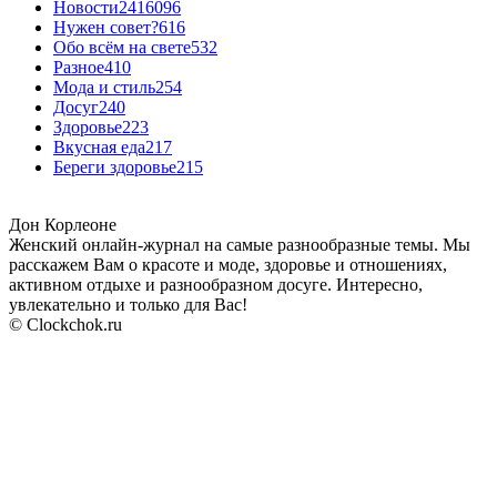
Новости24
16096
Нужен совет?
616
Обо всём на свете
532
Разное
410
Мода и стиль
254
Досуг
240
Здоровье
223
Вкусная еда
217
Береги здоровье
215
Дон Корлеоне
Женский онлайн-журнал на самые разнообразные темы. Мы
расскажем Вам о красоте и моде, здоровье и отношениях,
активном отдыхе и разнообразном досуге. Интересно,
увлекательно и только для Вас!
© Clockchok.ru