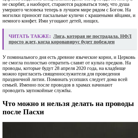
не скорбят, а наоборот, стараются радоваться тому, что душа
умершего человека теперь в лучшем мире рядом с Богом. На
могилки приносят пасхальные куличи с крашеными яйцами, и
немного конфет. Ими угощают детей, нищих.
ЧИТАТЬ ТАКЖЕ:
Лига, которая не пострадала. НФЛ
просто ждет, когда коронавирус будет побежден
У поминального дня есть древние языческие корни, и Церковь
не смогла полностью отвратить славят от культа предков. На
проводы, которые будут 28 апреля 2020 года, на кладбище
можно пригласить священнослужителя для проведения
праздничной литии. Поминать усопших следует дома всей
семьей. Именно после проводов в храмах начинают
проводить заупокойные службы.
Что можно и нельзя делать на проводы
после Пасхи