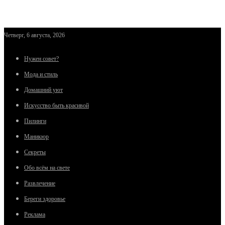
Четверг, 6 августа, 2026
Нужен совет?
Мода и стиль
Домашний уют
Искусство быть красивой
Пилинги
Маникюр
Секреты
Обо всём на свете
Развлечение
Береги здоровье
Реклама