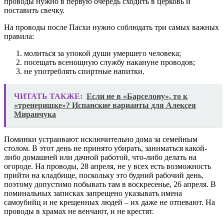
проводы нужно в первую очередь сходить в церковь и
поставить свечку.
На проводы после Пасхи нужно соблюдать три самых важных
правила:
молиться за упокой души умершего человека;
посещать всенощную службу накануне проводов;
не употреблять спиртные напитки.
ЧИТАТЬ ТАКЖЕ:
Если не в «Барселону», то к
«тренеришке»? Испанские варианты для Алексея
Миранчука
Поминки устраивают исключительно дома за семейным
столом. В этот день не принято убирать, заниматься какой-
либо домашней или дачной работой, что-либо делать на
огороде. На проводы, 28 апреля, не у всех есть возможность
прийти на кладбище, поскольку это будний рабочий день,
поэтому допустимо побывать там в воскресенье, 26 апреля. В
поминальных записках запрещено указывать имена
самоубийц и не крещенных людей – их даже не отпевают. На
проводы в храмах не венчают, и не крестят.