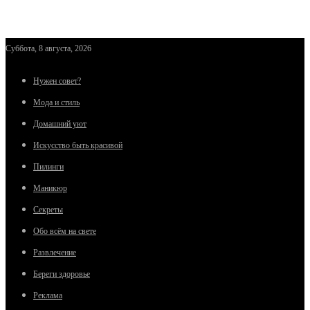
Суббота, 8 августа, 2026
Нужен совет?
Мода и стиль
Домашний уют
Искусство быть красивой
Пилинги
Маникюр
Секреты
Обо всём на свете
Развлечение
Береги здоровье
Реклама