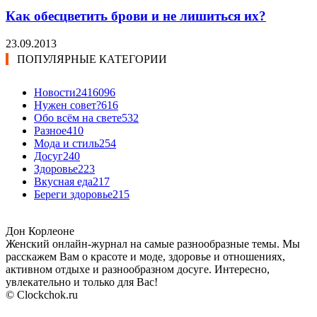
Как обесцветить брови и не лишиться их?
23.09.2013
ПОПУЛЯРНЫЕ КАТЕГОРИИ
Новости24
16096
Нужен совет?
616
Обо всём на свете
532
Разное
410
Мода и стиль
254
Досуг
240
Здоровье
223
Вкусная еда
217
Береги здоровье
215
Дон Корлеоне
Женский онлайн-журнал на самые разнообразные темы. Мы
расскажем Вам о красоте и моде, здоровье и отношениях,
активном отдыхе и разнообразном досуге. Интересно,
увлекательно и только для Вас!
© Clockchok.ru