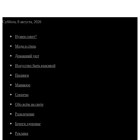
Суббота, 8 августа, 2026
Нужен совет?
Мода и стиль
Домашний уют
Искусство быть красивой
Пилинги
Маникюр
Секреты
Обо всём на свете
Развлечение
Береги здоровье
Реклама