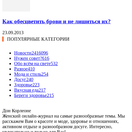
Как обесцветить брови и не лишиться их?
23.09.2013
ПОПУЛЯРНЫЕ КАТЕГОРИИ
Новости24
16096
Нужен совет?
616
Обо всём на свете
532
Разное
410
Мода и стиль
254
Досуг
240
Здоровье
223
Вкусная еда
217
Береги здоровье
215
Дон Корлеоне
Женский онлайн-журнал на самые разнообразные темы. Мы
расскажем Вам о красоте и моде, здоровье и отношениях,
активном отдыхе и разнообразном досуге. Интересно,
увлекательно и только для Вас!