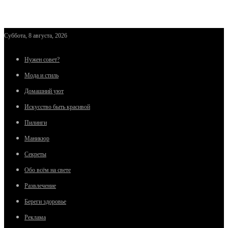
Суббота, 8 августа, 2026
Нужен совет?
Мода и стиль
Домашний уют
Искусство быть красивой
Пилинги
Маникюр
Секреты
Обо всём на свете
Развлечение
Береги здоровье
Реклама