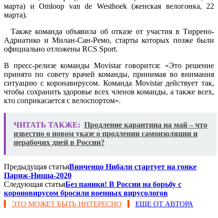
марта) и Omloop van de Westhoek (женская велогонка, 22
марта).
Также команда объявила об отказе от участия в Тиррено-
Адриатико и Милан-Сан-Ремо, старты которых позже были
официально отложены RCS Sport.
В пресс-релизе команды Movistar говорится: «Это решение
принято по совету врачей команды, принимая во внимания
ситуацию с коронавирусом. Команда Movistar действует так,
чтобы сохранить здоровье всех членов команды, а также всех,
кто соприкасается с велоспортом».
ЧИТАТЬ ТАКЖЕ:
Продление карантина на май – что
известно о новом указе о продлении самоизоляции и
нерабочих дней в России?
Предыдущая статья
Винченцо Нибали стартует на гонке
Париж-Ницца-2020
Следующая статья
Без паники! В России на борьбу с
короновирусом бросили военных вирусологов
ЭТО МОЖЕТ БЫТЬ ИНТЕРЕСНО
ЕЩЕ ОТ АВТОРА