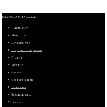
Воскресенье, 9 августа, 2026
Нужен совет?
Мода и стиль
Домашний уют
Искусство быть красивой
Пилинги
Маникюр
Секреты
Обо всём на свете
Развлечение
Береги здоровье
Реклама