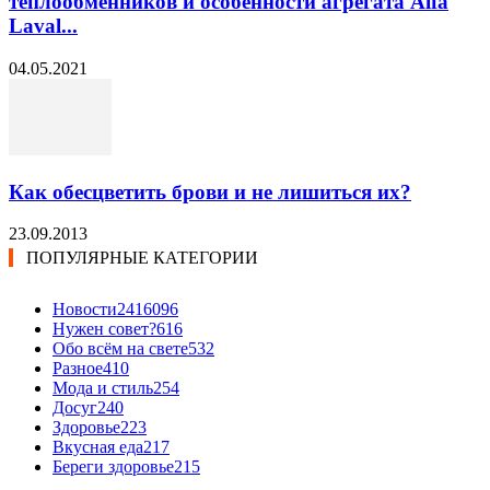
теплообменников и особенности агрегата Alfa
Laval...
04.05.2021
Как обесцветить брови и не лишиться их?
23.09.2013
ПОПУЛЯРНЫЕ КАТЕГОРИИ
Новости24
16096
Нужен совет?
616
Обо всём на свете
532
Разное
410
Мода и стиль
254
Досуг
240
Здоровье
223
Вкусная еда
217
Береги здоровье
215