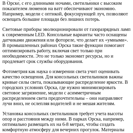
В Орске, с его длинными ночами, светильники с высоким
показателем люменов на ватт обеспечивают экономию.
Например, модели с оптикой, фокусирующей луч, позволяют
освещать большие площади без лишних потерь.
Световые приборы эволюционировали от газоразрядных ламп
к современным LED. Консольные варианты часто оснащены
датчиками движения или фотореле, что делает их «умными».
В промышленных районах Орска такие функции помогают
оптимизировать работу, включая свет только при
необходимости. Это не только экономит ресурсы, но и
продлевает срок службы оборудования.
Фотометрия как наука о измерении света учит оценивать
качество освещения. Для консольных светильников важны
кривые силы света, показывающие распределение яркости. В
городских условиях Орска, где нужно минимизировать
световое загрязнение, модели с асимметричным
распределением света предпочтительны – они направляют
лучи вниз, не ослепляя водителей и не мешая жителям.
Установка консольных светильников требует учета высоты
опор и расстояния между ними. В парках Орска, например,
оптимально размещать их на 6-8 метрах, чтобы создать
комфортную атмосферу для вечерних прогулок. Материалы