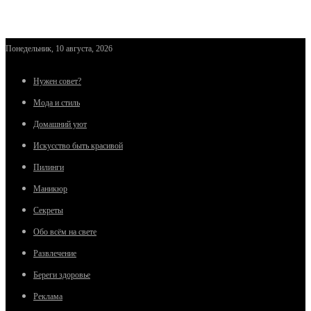
Понедельник, 10 августа, 2026
Нужен совет?
Мода и стиль
Домашний уют
Искусство быть красивой
Пилинги
Маникюр
Секреты
Обо всём на свете
Развлечение
Береги здоровье
Реклама