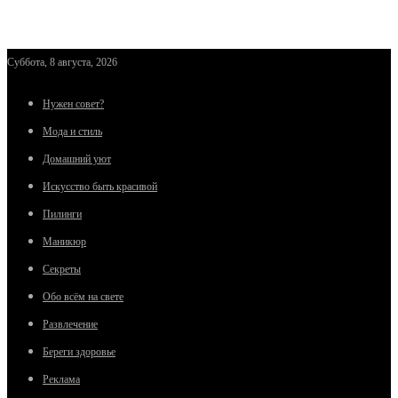
Суббота, 8 августа, 2026
Нужен совет?
Мода и стиль
Домашний уют
Искусство быть красивой
Пилинги
Маникюр
Секреты
Обо всём на свете
Развлечение
Береги здоровье
Реклама