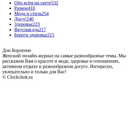
Обо всём на свете
532
Разное
410
Мода и стиль
254
Досуг
240
Здоровье
223
Вкусная еда
217
Береги здоровье
215
Дон Корлеоне
Женский онлайн-журнал на самые разнообразные темы. Мы
расскажем Вам о красоте и моде, здоровье и отношениях,
активном отдыхе и разнообразном досуге. Интересно,
увлекательно и только для Вас!
© Clockchok.ru