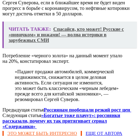
Сергея Суверова, если в ближайшее время не будет виден
прогресс в борьбе с коронавирусом, то нефтяные котировки
могут достичь отметки в 50 долларов.
ЧИТАТЬ ТАКЖЕ:
Спасайся, кто может! Русские с
«новичком» и ножами! — волна истерики в
зарубежных СМИ
Потребление «черного золота» на данный момент упало
на 20%, констатировал эксперт.
«Падают продажи автомобилей, коммерческой
недвижимости, снижается в целом деловая
активность. Если ситуация не изменится,
это может быть классическим «черным лебедем»
прежде всего для китайской экономики», —
резюмировал Сергей Суверов.
Предыдущая статья
Россиянам пообещали резкий рост цен
Следующая статья
«Богатые тоже плачут»: россиянки
рассказали, почему их так притягивает сериал
«Содержанки»
ЭТО МОЖЕТ БЫТЬ ИНТЕРЕСНО
ЕЩЕ ОТ АВТОРА