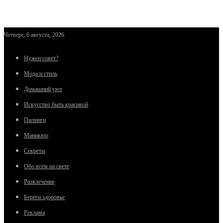
Четверг, 6 августа, 2026
Нужен совет?
Мода и стиль
Домашний уют
Искусство быть красивой
Пилинги
Маникюр
Секреты
Обо всём на свете
Развлечение
Береги здоровье
Реклама