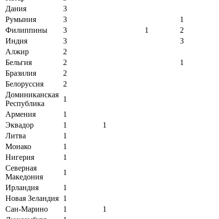
Дания
3
Румыния
3
1
Филиппины
3
1
2
Индия
3
3
Алжир
2
Бельгия
2
1
Бразилия
2
Белоруссия
2
Доминиканская
1
Республика
Армения
1
Эквадор
1
1
Литва
1
Монако
1
Нигерия
1
Северная
1
Македония
Ирландия
1
Новая Зеландия
1
Сан-Марино
1
1