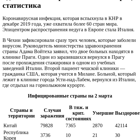
статистика
Коронавирусная инфекция, которая вспыхнула в КНР в
декабре 2019 года, уже охватила более 60 стран мира.
Эпицентром распространения недуга в Европе стала Италия.
В Чехии зафиксировали сразу трех человек, которые заболели
вирусом. Руководитель министерства здравоохранения
страны Адама Войтеха заявил, что двое больных находятся в
клинике Праги. Один из заразившихся вернулся в Прагу
после прохождения стажировки в одном из учебных
заведений Италии. Второй пациент чешской клиники —
гражданка США, которая учится в Милане. Больной, который
лежит в клинике города Усти-над-Лабем, вернулся из Италии,
где отдыхал на горнолыжном курорте.
Инфицированные страны на 2 марта
В тяж. и
Страны и
Случаи
крит.
Умершие
Выздоров
территории
заражения
состояниях
Китай
79828
7365
2870
42114
Республика
3736
10
21
30
Корея