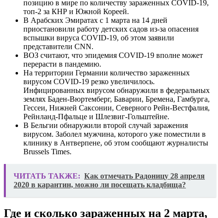
позицию в мире по количеству зараженных COVID-19,
топ-2 за КНР и Южной Кореей.
В Арабских Эмиратах с 1 марта на 14 дней
приостановили работу детских садов из-за опасения
вспышки вируса COVID-19, об этом заявили
представители CNN.
ВОЗ считают, что эпидемия COVID-19 вполне может
перерасти в пандемию.
На территории Германии количество зараженных
вирусом COVID-19 резко увеличилось.
Инфицированных вирусом обнаружили в федеральных
землях Баден-Вюртемберг, Баварии, Бремена, Гамбурга,
Гессеи, Нижней Саксонии, Северного Рейн-Вестфалия,
Рейнланд-Пфальце и Шлезвиг-Гольштейне.
В Бельгии обнаружили второй случай заражения
вирусом. Заболел мужчина, которого уже поместили в
клинику в Антверпене, об этом сообщают журналисты
Brussels Times.
ЧИТАТЬ ТАКЖЕ:
Как отмечать Радоницу 28 апреля
2020 в карантин, можно ли посещать кладбища?
Где и сколько зараженных на 2 марта,