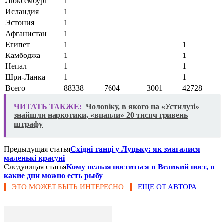
Люксембург
1
Исландия
1
Эстония
1
Афганистан
1
Египет
1
1
Камбоджа
1
1
Непал
1
1
Шри-Ланка
1
1
Всего
88338
7604
3001
42728
ЧИТАТЬ ТАКЖЕ:
Чоловіку, в якого на «Устилузі»
знайшли наркотики, «впаяли» 20 тисяч гривень
штрафу
Предыдущая статья
Східні танці у Луцьку: як змагалися
маленькі красуні
Следующая статья
Кому нельзя поститься в Великий пост, в
какие дни можно есть рыбу
ЭТО МОЖЕТ БЫТЬ ИНТЕРЕСНО
ЕЩЕ ОТ АВТОРА