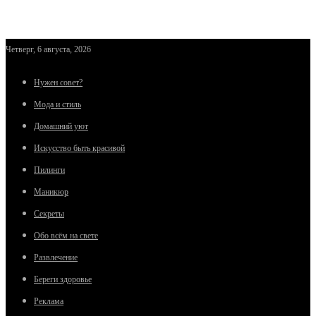
Четверг, 6 августа, 2026
Нужен совет?
Мода и стиль
Домашний уют
Искусство быть красивой
Пилинги
Маникюр
Секреты
Обо всём на свете
Развлечение
Береги здоровье
Реклама