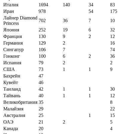
Италия
1694
140
34
83
Иран
978
54
175
Лайнер Diamond
702
36
7
10
Princess
Япония
252
19
6
32
Франция
130
9
2
12
Германия
129
2
16
Сингапур
106
7
74
Гонконг
100
6
2
36
Испания
79
2
2
США
73
1
1
9
Бахрейн
47
Кувейт
46
Таиланд
42
1
1
30
Тайвань
40
1
1
12
Великобритания
35
8
Малайзия
29
22
Австралия
25
1
15
ОАЭ
21
2
5
Канада
20
4